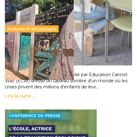
Analyses et décryptages
258 millions d’enfants victimes de la guerre, des
chocs climatiques et des déplacements de
population
11 juillet 2026
-
National
Un nouveau rapport mondial publié par Education Cannot
Wait (ECW) dresse un tableau sombre d’un monde où les
crises privent des millions d’enfants de leur…
Lire la suite →