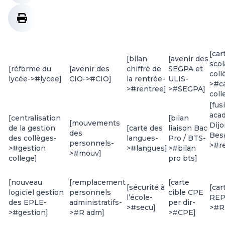
[car
[bilan
[avenir des
scol
[réforme du
[avenir des
chiffré de
SEGPA et
coll
lycée->#lycee]
CIO->#CIO]
la rentrée-
ULIS-
>#c
>#rentree]
>#SEGPA]
coll
[fus
aca
[centralisation
[bilan
[mouvements
Dijo
de la gestion
[carte des
liaison Bac
des
Bes
des collèges-
langues-
Pro / BTS-
personnels-
>#re
>#gestion
>#langues]
>#bilan
>#mouv]
college]
pro bts]
[nouveau
[remplacement
[carte
[sécurité à
[car
logiciel gestion
personnels
cible CPE
l’école-
REP 
des EPLE-
administratifs-
per dir-
>#secu]
>#R
>#gestion]
>#R adm]
>#CPE]