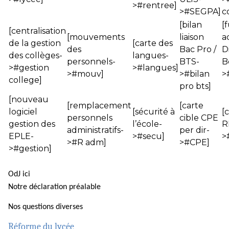
>#rentree]
>#SEGPA]
c
[bilan
[
[centralisation
[mouvements
liaison
a
de la gestion
[carte des
des
Bac Pro /
D
des collèges-
langues-
personnels-
BTS-
B
>#gestion
>#langues]
>#mouv]
>#bilan
>
college]
pro bts]
[nouveau
[remplacement
[carte
logiciel
[sécurité à
[
personnels
cible CPE
gestion des
l’école-
R
administratifs-
per dir-
EPLE-
>#secu]
>
>#R adm]
>#CPE]
>#gestion]
OdJ ici
Notre déclaration préalable
Nos questions diverses
Réforme du lycée