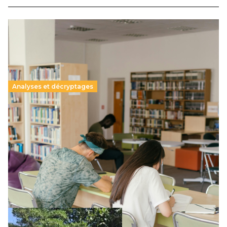
Analyses et décryptages
Supérieur privé : une dérive qui met à mal la
promesse républicaine
11 juillet 2026
-
National
Le projet de loi sur la régulation de l’enseignement
supérieur privé met en lumière l’amplification d’un système
qui relègue l’acte pédagogique au superfétatoire, voire à…
Lire la suite →