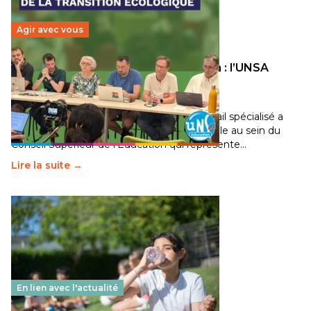
Agir avec vous
Transition écologique de l’éducation : l’UNSA
Éducation fait bouger les lignes
30 juin 2026
-
National
Pendant plusieurs mois, un groupe de travail spécialisé a
travaillé sur la transition écologique de l’Ecole au sein du
Conseil Supérieur de l’Éducation qui représente…
Lire la suite →
En lien avec l'actualité