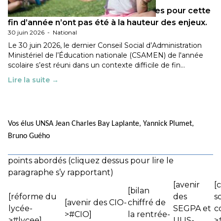
Les décisions ministérielles attendues pour cette
fin d’année n’ont pas été à la hauteur des enjeux.
30 juin 2026
-
National
Le 30 juin 2026, le dernier Conseil Social d’Administration
Ministériel de l’Éducation nationale (CSAMEN) de l'année
scolaire s’est réuni dans un contexte difficile de fin…
Lire la suite →
Vos élus UNSA Jean Charles Bay Laplante, Yannick Plumet,
Bruno Guého
points abordés (cliquez dessus pour lire le
paragraphe s’y rapportant)
[avenir
[
[bilan
[réforme du
des
s
[avenir des CIO-
chiffré de
lycée-
SEGPA et
c
>#CIO]
la rentrée-
>#lycee]
ULIS-
>