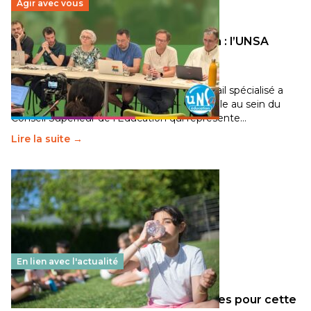
Agir avec vous
Transition écologique de l’éducation : l’UNSA
Éducation fait bouger les lignes
30 juin 2026
-
National
Pendant plusieurs mois, un groupe de travail spécialisé a
travaillé sur la transition écologique de l’Ecole au sein du
Conseil Supérieur de l’Éducation qui représente…
Lire la suite →
En lien avec l'actualité
Les décisions ministérielles attendues pour cette