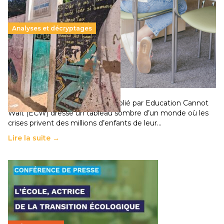
Analyses et décryptages
258 millions d’enfants victimes de la guerre, des
chocs climatiques et des déplacements de
population
11 juillet 2026
-
National
Un nouveau rapport mondial publié par Education Cannot
Wait (ECW) dresse un tableau sombre d’un monde où les
crises privent des millions d’enfants de leur…
Lire la suite →