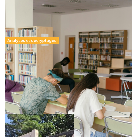
Analyses et décryptages
Supérieur privé : une dérive qui met à mal la
promesse républicaine
11 juillet 2026
-
National
Le projet de loi sur la régulation de l’enseignement
supérieur privé met en lumière l’amplification d’un système
qui relègue l’acte pédagogique au superfétatoire, voire à…
Lire la suite →