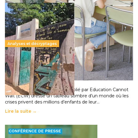
Analyses et décryptages
258 millions d’enfants victimes de la guerre, des
chocs climatiques et des déplacements de
population
11 juillet 2026
-
National
Un nouveau rapport mondial publié par Education Cannot
Wait (ECW) dresse un tableau sombre d’un monde où les
crises privent des millions d’enfants de leur…
Lire la suite →