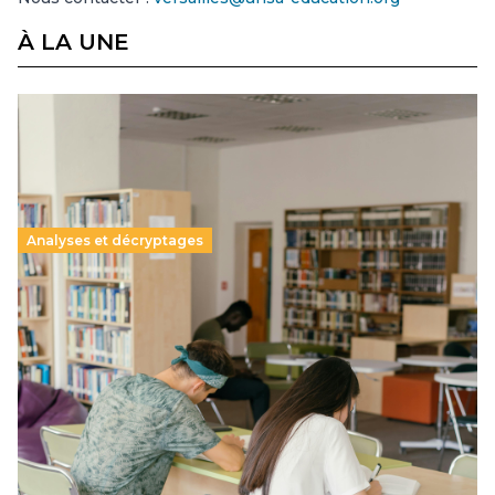
À LA UNE
Analyses et décryptages
Supérieur privé : une dérive qui met à mal la
promesse républicaine
11 juillet 2026
-
National
Le projet de loi sur la régulation de l’enseignement
supérieur privé met en lumière l’amplification d’un système
qui relègue l’acte pédagogique au superfétatoire, voire à…
Lire la suite →