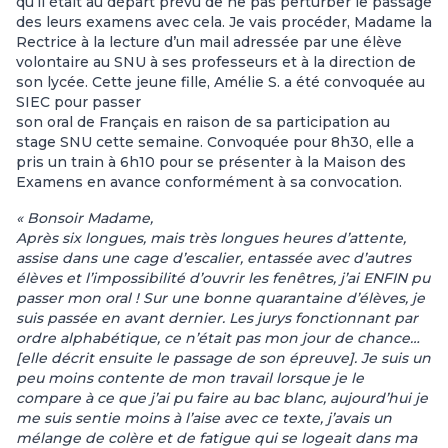
qu’il était au départ prévu de ne pas perturber le passage
des leurs examens avec cela. Je vais procéder, Madame la
Rectrice à la lecture d’un mail adressée par une élève
volontaire au SNU à ses professeurs et à la direction de
son lycée. Cette jeune fille, Amélie S. a été convoquée au
SIEC pour passer
son oral de Français en raison de sa participation au
stage SNU cette semaine. Convoquée pour 8h30, elle a
pris un train à 6h10 pour se présenter à la Maison des
Examens en avance conformément à sa convocation.
« Bonsoir Madame,
Après six longues, mais très longues heures d’attente,
assise dans une cage d’escalier, entassée avec d’autres
élèves et l’impossibilité d’ouvrir les fenêtres, j’ai ENFIN pu
passer mon oral ! Sur une bonne quarantaine d’élèves, je
suis passée en avant dernier. Les jurys fonctionnant par
ordre alphabétique, ce n’était pas mon jour de chance…
[elle décrit ensuite le passage de son épreuve]. Je suis un
peu moins contente de mon travail lorsque je le
compare à ce que j’ai pu faire au bac blanc, aujourd’hui je
me suis sentie moins à l’aise avec ce texte, j’avais un
mélange de colère et de fatigue qui se logeait dans ma