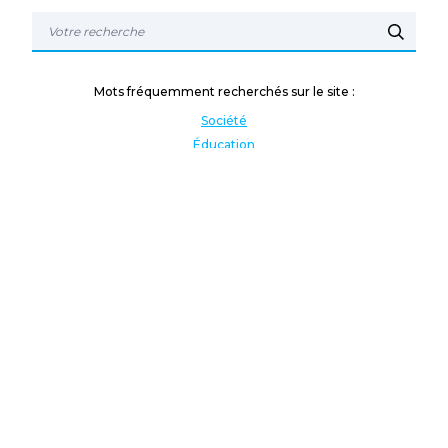
Mots fréquemment recherchés sur le site :
Société
Éducation
Fonction publique
Jeunesse et sport
Enseignement supérieur
Rémunération
Vos droits
International
Culture
Enseigner à l'étranger
Covid
Lutte contre les inégalités
Présidentielle 2022