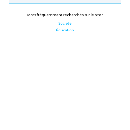
Mots fréquemment recherchés sur le site :
Société
Éducation
Fonction publique
Jeunesse et sport
Enseignement supérieur
Rémunération
Vos droits
International
Culture
Enseigner à l'étranger
Covid
Lutte contre les inégalités
Présidentielle 2022