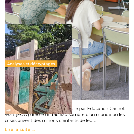
qui relègue l’acte pédagogique au superfétatoire, voire à…
Lire la suite →
Analyses et décryptages
258 millions d’enfants victimes de la guerre, des
chocs climatiques et des déplacements de
population
11 juillet 2026
-
National
Un nouveau rapport mondial publié par Education Cannot
Wait (ECW) dresse un tableau sombre d’un monde où les
crises privent des millions d’enfants de leur…
Lire la suite →