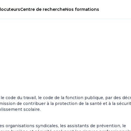
locuteurs
Centre
de
recherche
Nos
formations
e code du travail, le code de la fonction publique, par des déc
mission de contribuer à la protection de la
santé et à la sécuri
blissement scolaire.
 organisations syndicales, les assistants de prévention, le