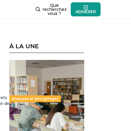
Que
recherchez
ADHÉRER
vous ?
À LA UNE
rets
Analyses et décryptages
té de
Supérieur privé : une dérive
qui met à mal la promesse
républicaine