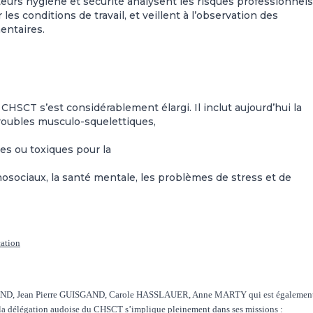
eurs hygiène et sécurité analysent les risques professionnels
es conditions de travail, et veillent à l’observation des
entaires.
SCT s’est considérablement élargi. Il inclut aujourd’hui la
troubles musculo-squelettiques,
s ou toxiques pour la
osociaux, la santé mentale, les problèmes de stress et de
cation
UISGAND, Jean Pierre GUISGAND, Carole HASSLAUER, Anne MARTY qui est également
 délégation audoise du CHSCT s’implique pleinement dans ses missions :