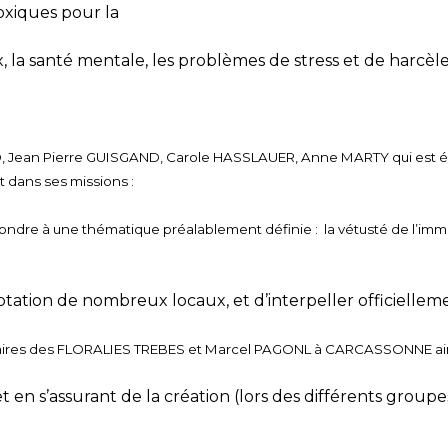
oxiques pour la
x, la santé mentale, les problèmes de stress et de harc
ND, Jean Pierre GUISGAND, Carole HASSLAUER, Anne MARTY qui est ég
 dans ses missions :
épondre à une thématique préalablement définie :
la vétusté de l’immo
ptation de nombreux locaux, et d’interpeller officiellem
entaires des FLORALIES TREBES et Marcel PAGONL à CARCASSONNE ai
s’assurant de la création (lors des différents groupes de