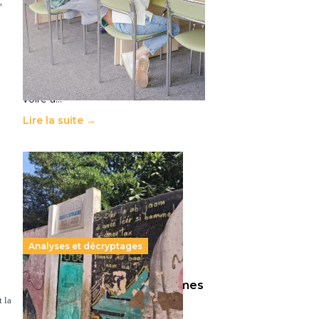
,
11 juillet 2026
-
National
Le projet de loi sur la régulation de
l’enseignement supérieur privé met
en lumière l’amplification d’un
système qui relègue l’acte
pédagogique au superfétatoire,
voire à…
Lire la suite →
Analyses et décryptages
258 millions d’enfants victimes
 la
de la guerre, des chocs