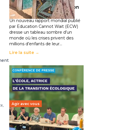
climatiques et des
déplacements de population
11 juillet 2026
-
National
Un nouveau rapport mondial publié
par Education Cannot Wait (ECW)
dresse un tableau sombre d’un
monde où les crises privent des
millions d’enfants de leur…
Lire la suite →
ement
Agir avec vous
ce,
Transition écologique de
l’éducation : l’UNSA Éducation