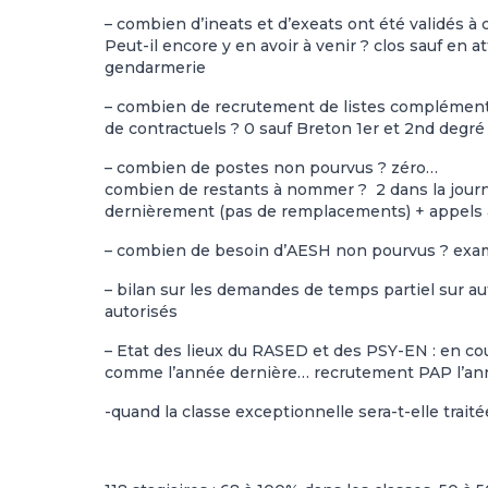
– combien d’ineats et d’exeats ont été validés à 
Peut-il encore y en avoir à venir ? clos sauf en a
gendarmerie
– combien de recrutement de listes complément
de contractuels ? 0 sauf Breton 1er et 2nd degré
– combien de postes non pourvus ? zéro…
combien de restants à nommer ? 2 dans la journé
dernièrement (pas de remplacements) + appels à
– combien de besoin d’AESH non pourvus ? exa
– bilan sur les demandes de temps partiel sur a
autorisés
– Etat des lieux du RASED et des PSY-EN : en c
comme l’année dernière… recrutement PAP l’ann
-quand la classe exceptionnelle sera-t-elle traité