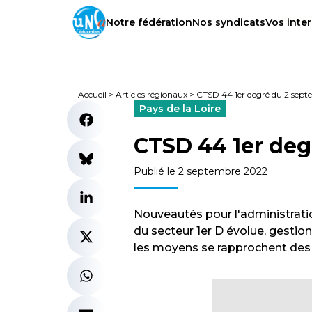
Notre
fédération
Nos
syndicats
Vos
inter
Accueil
>
Articles régionaux
>
CTSD 44 1er degré du 2 sep
Pays de la Loire
CTSD 44 1er deg
Publié le 2 septembre 2022
Nouveautés pour l'administrati
du secteur 1er D évolue, gestio
les moyens se rapprochent des