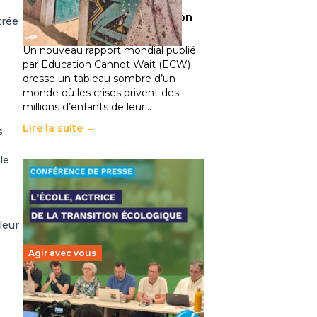
climatiques et des
déplacements de population
trée
11 juillet 2026
-
National
Un nouveau rapport mondial publié
par Education Cannot Wait (ECW)
dresse un tableau sombre d’un
monde où les crises privent des
millions d’enfants de leur…
Lire la suite →
s
le
leur
Agir avec vous
Transition écologique de
l’éducation : l’UNSA Éducation