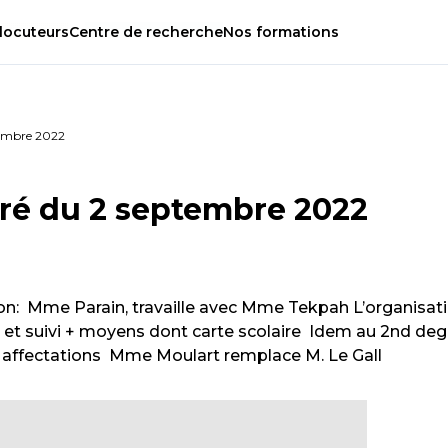
locuteurs
Centre
de
recherche
Nos
formations
tembre 2022
ré du 2 septembre 2022
on: Mme Parain, travaille avec Mme Tekpah L’organisat
n et suivi + moyens dont carte scolaire Idem au 2nd degr
 affectations Mme Moulart remplace M. Le Gall