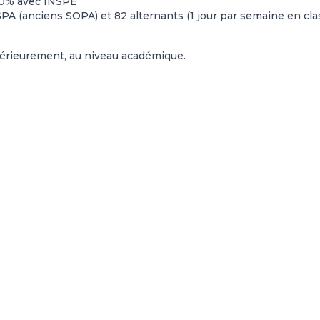
à 50% avec INSPE
A (anciens SOPA) et 82 alternants (1 jour par semaine en cla
rieurement, au niveau académique.