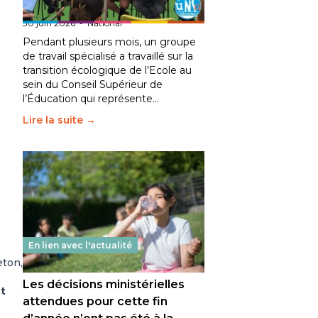
fait bouger les lignes
30 juin 2026
-
National
Pendant plusieurs mois, un groupe
de travail spécialisé a travaillé sur la
transition écologique de l’Ecole au
sein du Conseil Supérieur de
l’Éducation qui représente…
Lire la suite →
En lien avec l'actualité
eton,
Les décisions ministérielles
nt
attendues pour cette fin