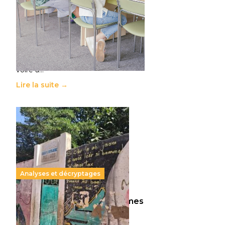
11 juillet 2026
-
National
Le projet de loi sur la régulation de
l’enseignement supérieur privé met
en lumière l’amplification d’un
système qui relègue l’acte
pédagogique au superfétatoire,
voire à…
Lire la suite →
Analyses et décryptages
258 millions d’enfants victimes
de la guerre, des chocs