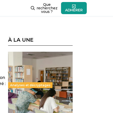
Que
recherchez
ADHÉRER
vous ?
À LA UNE
ion
é :
Analyses et décryptages
Supérieur privé : une dérive
qui met à mal la promesse
républicaine