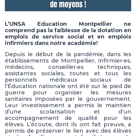
L’UNSA Education Montpellier ne
comprend pas la faiblesse de la dotation en
emplois de service social et en emploi
s
infirmiers dans notre académie!
Depuis le début de la
pandémie,
d
ans les
établissements de Montpellier
, infirmi
e
r
·
es,
médecins, conseiller
·e
s techniques,
assistantes sociales, tou
te
s
et tous
les
personnels médicaux sociaux de
l’Éducation nationale
ont été
sur le pied de
guerre pour organiser les mesures
sanitaires imposées par le gouvernement.
Leur investissement a permis le maintien
d’
une scolarisation et
d’
un
accompagnement de qualité
pour les
élèves
.
L’écoute, dont ils ont fait preuve, a
permis de préserver le lien avec des élèves