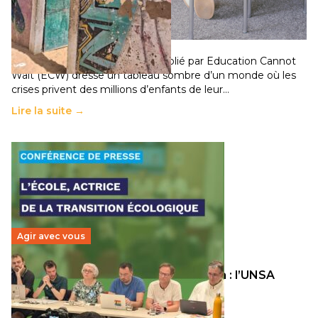
chocs climatiques et des déplacements de
population
11 juillet 2026
-
National
Un nouveau rapport mondial publié par Education Cannot
Wait (ECW) dresse un tableau sombre d’un monde où les
crises privent des millions d’enfants de leur…
Lire la suite →
Agir avec vous
Transition écologique de l’éducation : l’UNSA
Éducation fait bouger les lignes
30 juin 2026
-
National