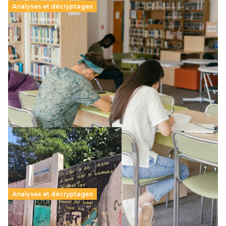
Analyses et décryptages
Supérieur privé : une dérive qui met à mal la
promesse républicaine
11 juillet 2026
-
National
Le projet de loi sur la régulation de l’enseignement
supérieur privé met en lumière l’amplification d’un système
qui relègue l’acte pédagogique au superfétatoire, voire à…
Lire la suite →
Analyses et décryptages
258 millions d’enfants victimes de la guerre, des