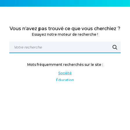
Vous n’avez pas trouvé ce que vous cherchiez ?
Essayez notre moteur de recherche !
Mots fréquemment recherchés sur le site :
Société
Éducation
Fonction publique
Jeunesse et sport
Enseignement supérieur
Rémunération
Vos droits
International
Culture