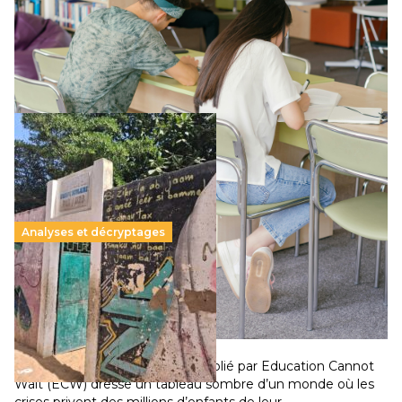
Le projet de loi sur la régulation de l’enseignement
supérieur privé met en lumière l’amplification d’un système
qui relègue l’acte pédagogique au superfétatoire, voire à…
Lire la suite →
Analyses et décryptages
258 millions d’enfants victimes de la guerre, des
chocs climatiques et des déplacements de
population
11 juillet 2026
-
National
Un nouveau rapport mondial publié par Education Cannot
Wait (ECW) dresse un tableau sombre d’un monde où les