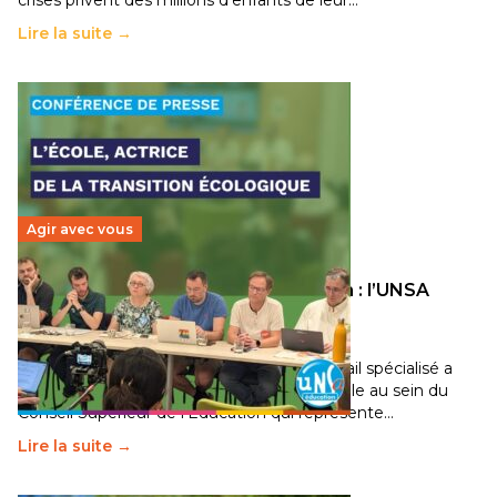
crises privent des millions d’enfants de leur…
Lire la suite →
Agir avec vous
Transition écologique de l’éducation : l’UNSA
Éducation fait bouger les lignes
30 juin 2026
-
National
Pendant plusieurs mois, un groupe de travail spécialisé a
travaillé sur la transition écologique de l’Ecole au sein du
Conseil Supérieur de l’Éducation qui représente…
Lire la suite →