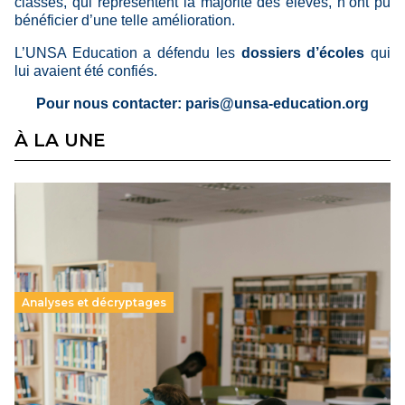
classes, qui représentent la majorité des élèves, n’ont pu
bénéficier d’une telle amélioration.
L’UNSA Education a défendu les
dossiers d’écoles
qui
lui avaient été confiés.
Pour nous contacter: paris@unsa-education.org
À LA UNE
Analyses et décryptages
Supérieur privé : une dérive qui met à mal la
promesse républicaine
11 juillet 2026
-
National