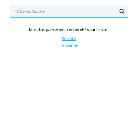
Mots fréquemment recherchés sur le site :
Société
Éducation
Fonction publique
Jeunesse et sport
Enseignement supérieur
Rémunération
Vos droits
International
Culture
Enseigner à l'étranger
Covid
Lutte contre les inégalités
Présidentielle 2022