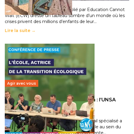
11 juillet 2026
-
National
Un nouveau rapport mondial publié par Education Cannot
Wait (ECW) dresse un tableau sombre d’un monde où les
crises privent des millions d’enfants de leur…
Lire la suite →
Agir avec vous
Transition écologique de l’éducation : l’UNSA
Éducation fait bouger les lignes
30 juin 2026
-
National
Pendant plusieurs mois, un groupe de travail spécialisé a
travaillé sur la transition écologique de l’Ecole au sein du
Conseil Supérieur de l’Éducation qui représente…