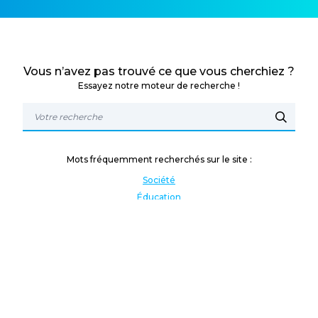
Vous n’avez pas trouvé ce que vous cherchiez ?
Essayez notre moteur de recherche !
Mots fréquemment recherchés sur le site :
Société
Éducation
Fonction publique
Jeunesse et sport
Enseignement supérieur
Rémunération
Vos droits
International
Culture