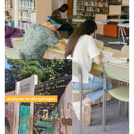
Supérieur privé : une dérive qui met à mal la
promesse républicaine
11 juillet 2026
-
National
Le projet de loi sur la régulation de l’enseignement
supérieur privé met en lumière l’amplification d’un système
qui relègue l’acte pédagogique au superfétatoire, voire à…
Lire la suite →
Analyses et décryptages
258 millions d’enfants victimes de la guerre, des
chocs climatiques et des déplacements de
population