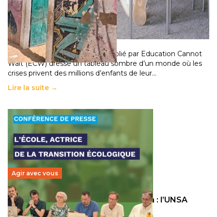
258 millions d’enfants victimes de la guerre, des
chocs climatiques et des déplacements de
population
11 juillet 2026
-
National
Un nouveau rapport mondial publié par Education Cannot
Wait (ECW) dresse un tableau sombre d’un monde où les
crises privent des millions d’enfants de leur…
Lire la suite →
Agir avec vous
Transition écologique de l’éducation : l’UNSA
Éducation fait bouger les lignes