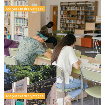
Analyses et décryptages
Supérieur privé : une dérive qui met à mal la
promesse républicaine
11 juillet 2026
-
National
Le projet de loi sur la régulation de l’enseignement
supérieur privé met en lumière l’amplification d’un système
qui relègue l’acte pédagogique au superfétatoire, voire à…
Lire la suite →
Analyses et décryptages