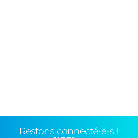
Restons connecté⋅e⋅s !