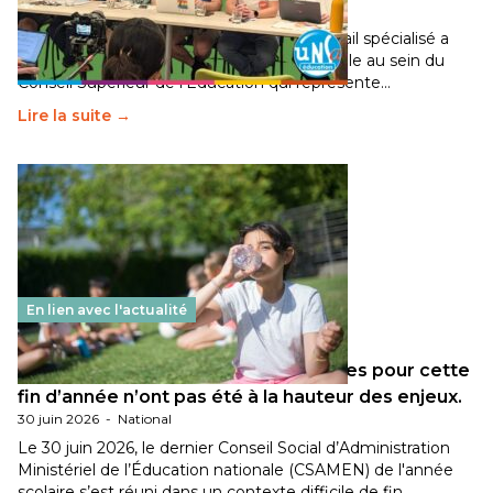
30 juin 2026
-
National
Pendant plusieurs mois, un groupe de travail spécialisé a
travaillé sur la transition écologique de l’Ecole au sein du
Conseil Supérieur de l’Éducation qui représente…
Lire la suite →
En lien avec l'actualité
Les décisions ministérielles attendues pour cette
fin d’année n’ont pas été à la hauteur des enjeux.
30 juin 2026
-
National
Le 30 juin 2026, le dernier Conseil Social d’Administration
Ministériel de l’Éducation nationale (CSAMEN) de l'année
scolaire s’est réuni dans un contexte difficile de fin…