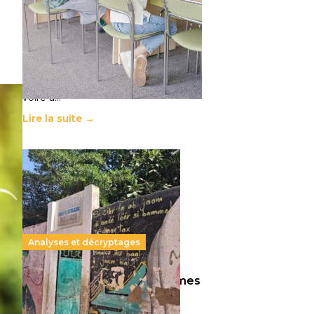
11 juillet 2026
-
National
Le projet de loi sur la régulation de
l’enseignement supérieur privé met
en lumière l’amplification d’un
système qui relègue l’acte
pédagogique au superfétatoire,
voire à…
Lire la suite →
Analyses et décryptages
258 millions d’enfants victimes
de la guerre, des chocs