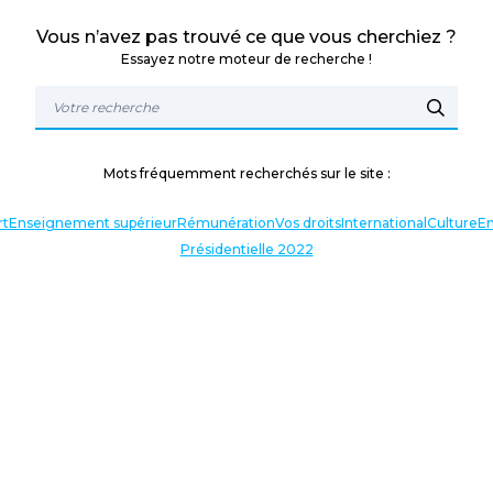
Vous n’avez pas trouvé ce que vous cherchiez ?
Essayez notre moteur de recherche !
Mots fréquemment recherchés sur le site :
rt
Enseignement supérieur
Rémunération
Vos droits
International
Culture
En
Présidentielle 2022
TERLOCUTEURS
NOS THÉMATIQUES
En lien avec l’actualité
Nos expressions
Agir avec vous
Analyses et décryptages