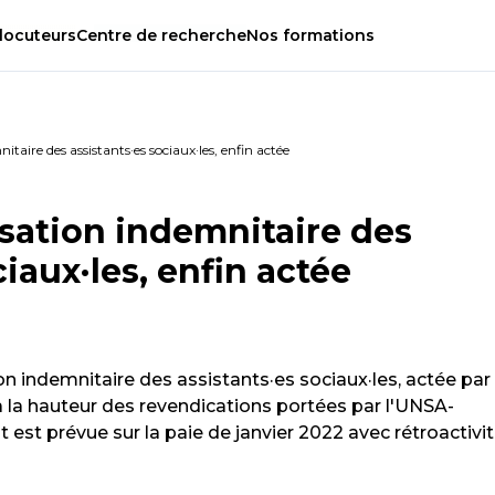
locuteurs
Centre
de
recherche
Nos
formations
itaire des assistants·es sociaux·les, enfin actée
risation indemnitaire des
ciaux·les, enfin actée
ion indemnitaire des assistants·es sociaux·les, actée par 
 la hauteur des revendications portées par l'UNSA-
est prévue sur la paie de janvier 2022 avec rétroactivi