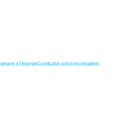
seigner à l'étranger
Covid
Lutte contre les inégalités
LIENS UTILES
NOS RECHERCHES
Centre Henri Aigueperse
INTERNATIONAL
Partir travailler à l’étranger
Internationale de l’éducation