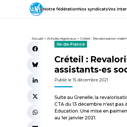
Notre
fédération
Nos
syndicats
Vos
inter
Accueil
>
Articles régionaux
>
Créteil : Revalorisation indemn
Ile-de-France
Créteil : Revalo
assistants·es so
Publié le 15 décembre 2021
Suite au Grenelle, la revalorisat
CTA du 13 décembre n'est pas à
Education. Une mise en paiment 
au 1er janvier 2021.