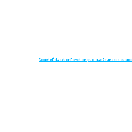
Société
Éducation
Fonction publique
Jeunesse et spo
VOS IN
87 bis avenue Georges Gosnat
94853 Ivry sur Seine Cedex
Tél:
01 56 20 29 50