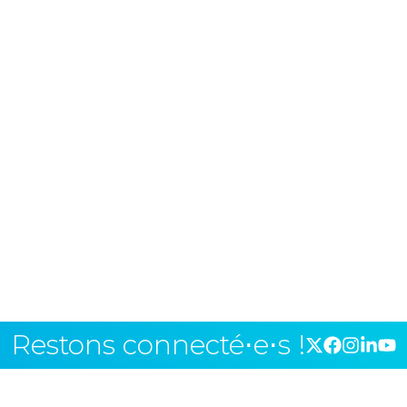
Restons connecté⋅e⋅s !