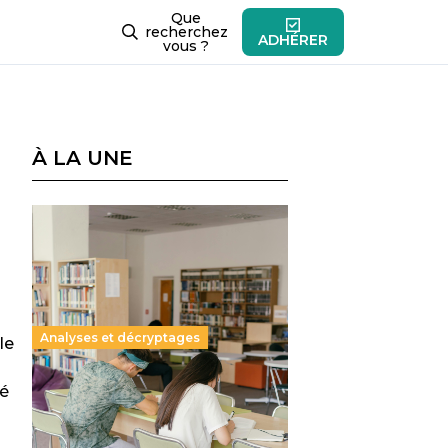
Que
recherchez
ADHÉRER
vous ?
À LA UNE
Analyses et décryptages
le
té
Supérieur privé : une dérive
qui met à mal la promesse
républicaine