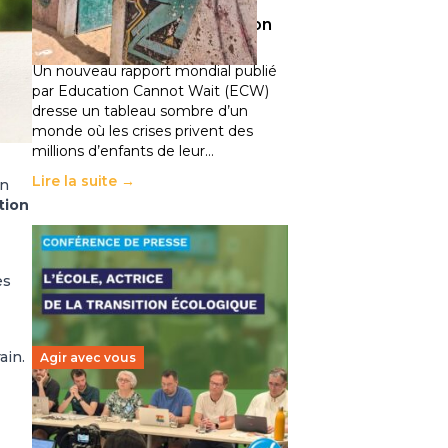
climatiques et des
déplacements de population
11 juillet 2026
-
National
Un nouveau rapport mondial publié
par Education Cannot Wait (ECW)
dresse un tableau sombre d’un
monde où les crises privent des
millions d’enfants de leur…
Lire la suite →
en
tion
es
ain.
Agir avec vous
Transition écologique de
l’éducation : l’UNSA Éducation