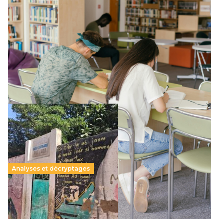
Supérieur privé : une dérive qui met à mal la
promesse républicaine
11 juillet 2026
-
National
Le projet de loi sur la régulation de l’enseignement
supérieur privé met en lumière l’amplification d’un système
qui relègue l’acte pédagogique au superfétatoire, voire à…
Lire la suite →
Analyses et décryptages
258 millions d’enfants victimes de la guerre, des
chocs climatiques et des déplacements de
population