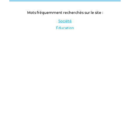
Mots fréquemment recherchés sur le site :
Société
Éducation
Fonction publique
Jeunesse et sport
Enseignement supérieur
Rémunération
Vos droits
International
Culture
Enseigner à l'étranger
Covid
Lutte contre les inégalités
Présidentielle 2022