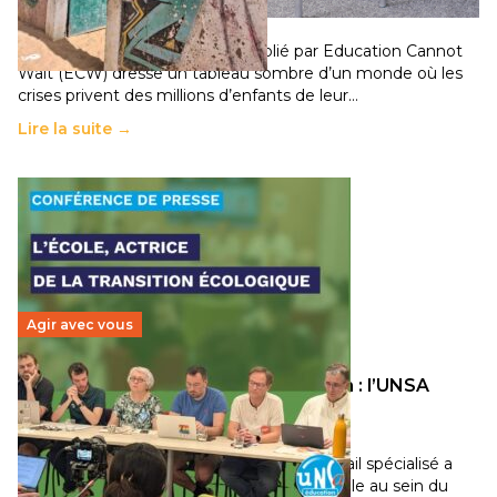
11 juillet 2026
-
National
Un nouveau rapport mondial publié par Education Cannot
Wait (ECW) dresse un tableau sombre d’un monde où les
crises privent des millions d’enfants de leur…
Lire la suite →
Agir avec vous
Transition écologique de l’éducation : l’UNSA
Éducation fait bouger les lignes
30 juin 2026
-
National
Pendant plusieurs mois, un groupe de travail spécialisé a
travaillé sur la transition écologique de l’Ecole au sein du