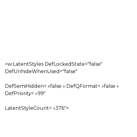
<w:LatentStyles DefLockedState="false"
DefUnhideWhenUsed="false"
DefSemiHidden= »false » DefQFormat= »false »
DefPriority= »99″
LatentStyleCount= »376″>