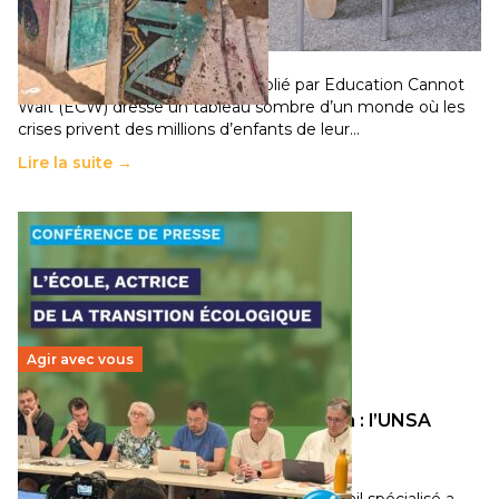
chocs climatiques et des déplacements de
population
11 juillet 2026
-
National
Un nouveau rapport mondial publié par Education Cannot
Wait (ECW) dresse un tableau sombre d’un monde où les
crises privent des millions d’enfants de leur…
Lire la suite →
Agir avec vous
Transition écologique de l’éducation : l’UNSA
Éducation fait bouger les lignes
30 juin 2026
-
National