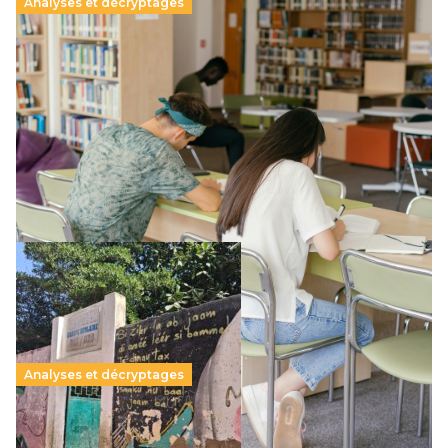
Analyses et décryptages
Supérieur privé : une dérive qui met à mal la
promesse républicaine
11 juillet 2026
-
National
Le projet de loi sur la régulation de l’enseignement
supérieur privé met en lumière l’amplification d’un système
qui relègue l’acte pédagogique au superfétatoire, voire à…
Lire la suite →
Analyses et décryptages
258 millions d’enfants victimes de la guerre, des