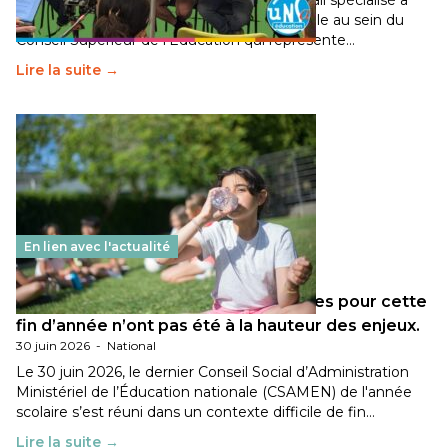
Pendant plusieurs mois, un groupe de travail spécialisé a
travaillé sur la transition écologique de l’Ecole au sein du
Conseil Supérieur de l’Éducation qui représente…
Lire la suite →
En lien avec l'actualité
Les décisions ministérielles attendues pour cette
fin d’année n’ont pas été à la hauteur des enjeux.
30 juin 2026
-
National
Le 30 juin 2026, le dernier Conseil Social d’Administration
Ministériel de l’Éducation nationale (CSAMEN) de l'année
scolaire s’est réuni dans un contexte difficile de fin…
Lire la suite →