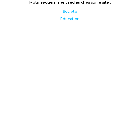
Mots fréquemment recherchés sur le site :
Société
Éducation
Fonction publique
Jeunesse et sport
Enseignement supérieur
Rémunération
Vos droits
International
Culture
Enseigner à l'étranger
Covid
Lutte contre les inégalités
Présidentielle 2022