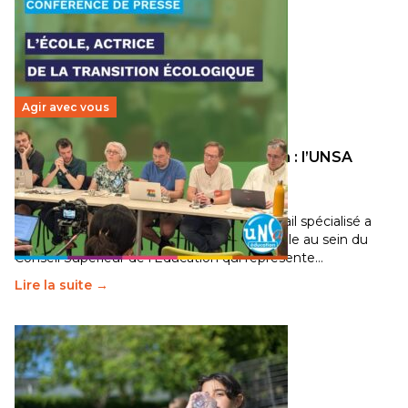
Agir avec vous
Transition écologique de l’éducation : l’UNSA
Éducation fait bouger les lignes
30 juin 2026
-
National
Pendant plusieurs mois, un groupe de travail spécialisé a
travaillé sur la transition écologique de l’Ecole au sein du
Conseil Supérieur de l’Éducation qui représente…
Lire la suite →