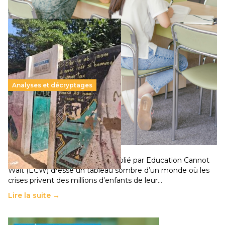
Analyses et décryptages
258 millions d’enfants victimes de la guerre, des
chocs climatiques et des déplacements de
population
11 juillet 2026
-
National
Un nouveau rapport mondial publié par Education Cannot
Wait (ECW) dresse un tableau sombre d’un monde où les
crises privent des millions d’enfants de leur…
Lire la suite →