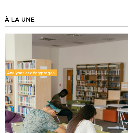
À LA UNE
Analyses et décryptages
Supérieur privé : une dérive qui met à mal la
promesse républicaine
11 juillet 2026
-
National
Le projet de loi sur la régulation de l’enseignement
supérieur privé met en lumière l’amplification d’un système
qui relègue l’acte pédagogique au superfétatoire, voire à…
Lire la suite →