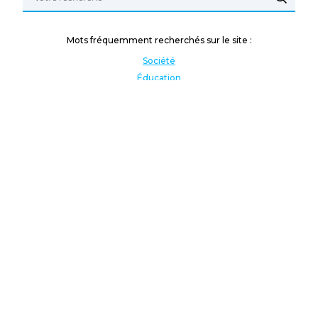
Mots fréquemment recherchés sur le site :
Société
Éducation
Fonction publique
Jeunesse et sport
Enseignement supérieur
Rémunération
Vos droits
International
Culture
Enseigner à l'étranger
Covid
Lutte contre les inégalités
Présidentielle 2022