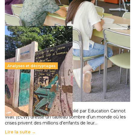
qui relègue l’acte pédagogique au superfétatoire, voire à…
Lire la suite →
Analyses et décryptages
258 millions d’enfants victimes de la guerre, des
chocs climatiques et des déplacements de
population
11 juillet 2026
-
National
Un nouveau rapport mondial publié par Education Cannot
Wait (ECW) dresse un tableau sombre d’un monde où les
crises privent des millions d’enfants de leur…
Lire la suite →