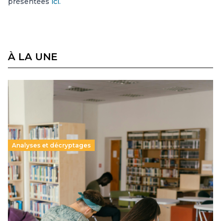
présentées
ici.
À LA UNE
Analyses et décryptages
Supérieur privé : une dérive qui met à mal la
promesse républicaine
11 juillet 2026
-
National
Le projet de loi sur la régulation de l’enseignement
supérieur privé met en lumière l’amplification d’un système