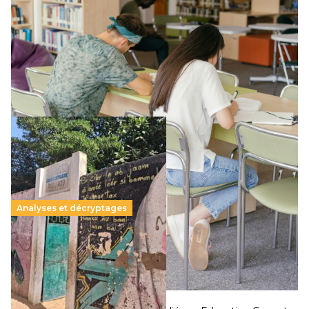
promesse républicaine
11 juillet 2026
-
National
Le projet de loi sur la régulation de l’enseignement
supérieur privé met en lumière l’amplification d’un système
qui relègue l’acte pédagogique au superfétatoire, voire à…
Lire la suite →
Analyses et décryptages
258 millions d’enfants victimes de la guerre, des
chocs climatiques et des déplacements de
population
11 juillet 2026
-
National