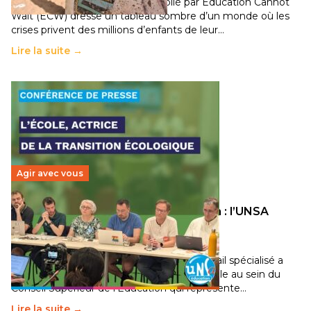
Un nouveau rapport mondial publié par Education Cannot
Wait (ECW) dresse un tableau sombre d’un monde où les
crises privent des millions d’enfants de leur…
Lire la suite →
Agir avec vous
Transition écologique de l’éducation : l’UNSA
Éducation fait bouger les lignes
30 juin 2026
-
National
Pendant plusieurs mois, un groupe de travail spécialisé a
travaillé sur la transition écologique de l’Ecole au sein du
Conseil Supérieur de l’Éducation qui représente…
Lire la suite →