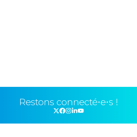
Restons connecté⋅e⋅s !