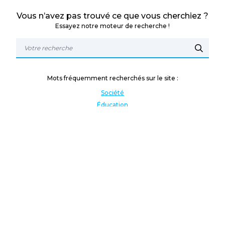
Vous n’avez pas trouvé ce que vous cherchiez ?
Essayez notre moteur de recherche !
Mots fréquemment recherchés sur le site :
Société
Éducation
Fonction publique
Jeunesse et sport
Enseignement supérieur
Rémunération
Vos droits
International
Culture
Enseigner à l'étranger
Covid