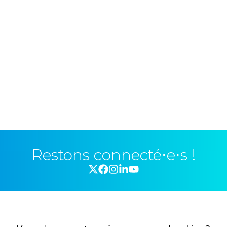
Restons connecté⋅e⋅s !