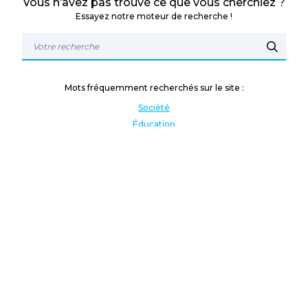
Vous n’avez pas trouvé ce que vous cherchiez ?
Essayez notre moteur de recherche !
Mots fréquemment recherchés sur le site :
Société
Éducation
Fonction publique
Jeunesse et sport
Enseignement supérieur
Rémunération
Vos droits
International
Culture
Enseigner à l'étranger
Covid
Lutte contre les inégalités
Présidentielle 2022