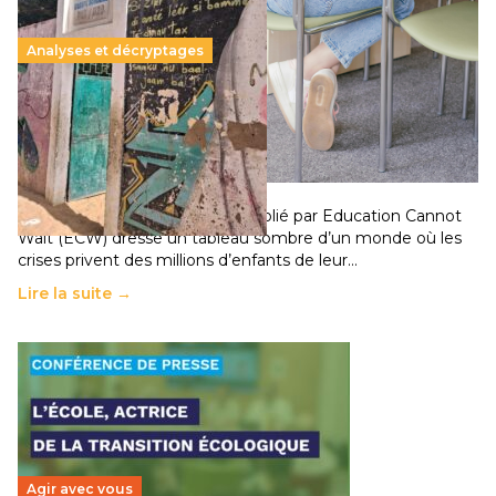
Analyses et décryptages
258 millions d’enfants victimes de la guerre, des
chocs climatiques et des déplacements de
population
11 juillet 2026
-
National
Un nouveau rapport mondial publié par Education Cannot
Wait (ECW) dresse un tableau sombre d’un monde où les
crises privent des millions d’enfants de leur…
Lire la suite →
Agir avec vous