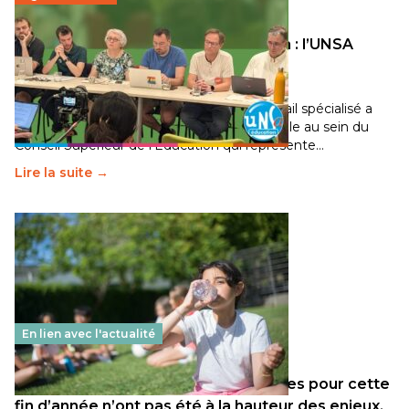
Transition écologique de l’éducation : l’UNSA
Éducation fait bouger les lignes
30 juin 2026
-
National
Pendant plusieurs mois, un groupe de travail spécialisé a
travaillé sur la transition écologique de l’Ecole au sein du
Conseil Supérieur de l’Éducation qui représente…
Lire la suite →
En lien avec l'actualité
Les décisions ministérielles attendues pour cette
fin d’année n’ont pas été à la hauteur des enjeux.