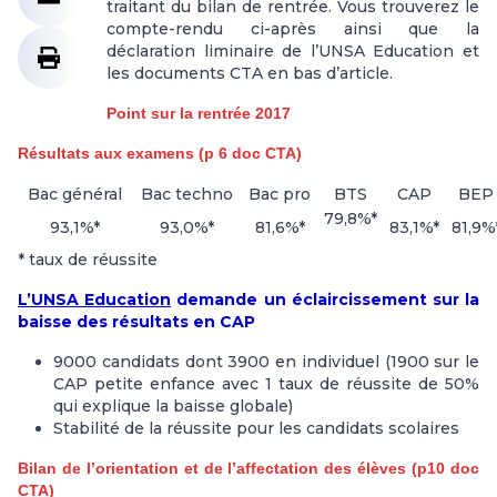
traitant du bilan de rentrée. Vous trouverez le
compte-rendu ci-après ainsi que la
déclaration liminaire de l’UNSA Education et
les documents CTA en bas d’article.
Point sur la rentrée 2017
Résultats aux examens (p 6 doc CTA)
Bac général
Bac techno
Bac pro
BTS
CAP
BEP
79,8%*
93,1%*
93,0%*
81,6%*
83,1%*
81,9%
* taux de réussite
L’UNSA Education
demande un éclaircissement sur la
baisse des résultats en CAP
9000 candidats dont 3900 en individuel (1900 sur le
CAP petite enfance avec 1 taux de réussite de 50%
qui explique la baisse globale)
Stabilité de la réussite pour les candidats scolaires
Bilan de l’orientation et de l’affectation des élèves (p10 doc
CTA)