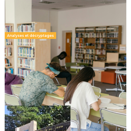
Analyses et décryptages
Supérieur privé : une dérive qui met à mal la
promesse républicaine
11 juillet 2026
-
National
Le projet de loi sur la régulation de l’enseignement
supérieur privé met en lumière l’amplification d’un système
qui relègue l’acte pédagogique au superfétatoire, voire à…
Lire la suite →