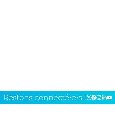
Restons connecté⋅e⋅s !