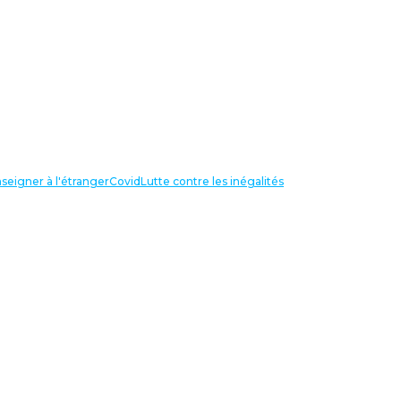
seigner à l'étranger
Covid
Lutte contre les inégalités
LIENS UTILES
NOS RECHERCHES
Centre Henri Aigueperse
INTERNATIONAL
Partir travailler à l’étranger
Internationale de l’éducation