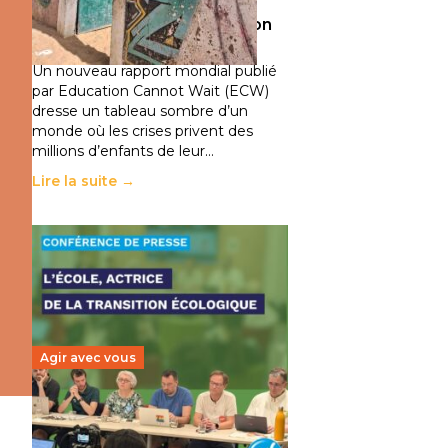
climatiques et des
déplacements de population
11 juillet 2026
-
National
Un nouveau rapport mondial publié
par Education Cannot Wait (ECW)
dresse un tableau sombre d’un
monde où les crises privent des
millions d’enfants de leur…
Lire la suite →
Agir avec vous
Transition écologique de
l’éducation : l’UNSA Éducation