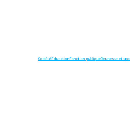
Société
Éducation
Fonction publique
Jeunesse et spo
VOS IN
87 bis avenue Georges Gosnat
94853 Ivry sur Seine Cedex
Tél:
01 56 20 29 50