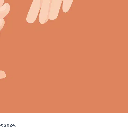
et
2024.