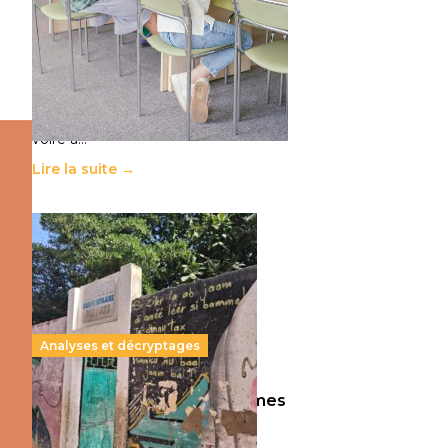
11 juillet 2026
-
National
Le projet de loi sur la régulation de
l’enseignement supérieur privé met
en lumière l’amplification d’un
système qui relègue l’acte
pédagogique au superfétatoire,
voire à…
Lire la suite →
Analyses et décryptages
258 millions d’enfants victimes
de la guerre, des chocs