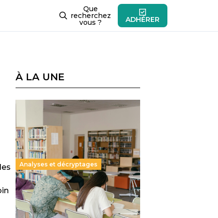
Que
recherchez
ADHÉRER
vous ?
À LA UNE
Analyses et décryptages
les
oin
Supérieur privé : une dérive
qui met à mal la promesse
républicaine