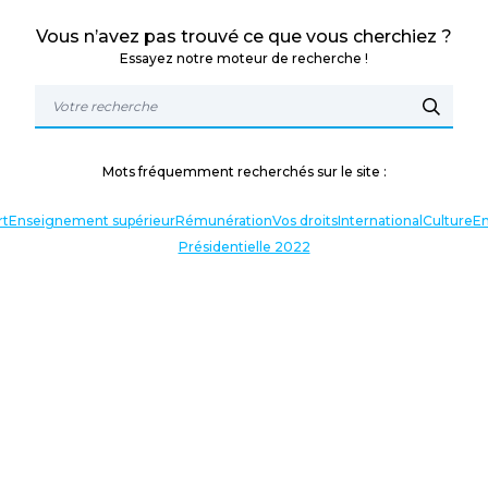
Vous n’avez pas trouvé ce que vous cherchiez ?
Essayez notre moteur de recherche !
Mots fréquemment recherchés sur le site :
rt
Enseignement supérieur
Rémunération
Vos droits
International
Culture
En
Présidentielle 2022
TERLOCUTEURS
NOS THÉMATIQUES
En lien avec l’actualité
Nos expressions
Agir avec vous
Analyses et décryptages