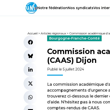
Notre
fédération
Nos
syndicats
Vos
inter
Accueil
>
Articles régionaux
>
Commission académique d’ac
Bourgogne-Franche-Comté
Commission aca
(CAAS) Dijon
Publié le 5 juillet 2024
La commission académique d’ac
accompagnements d’urgence aupr
trouverez ci-dessous le dernier
d’aide. N’hésitez pas à nous cont
comptes-rendus de CAAS.