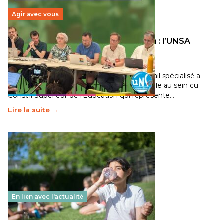
Agir avec vous
Transition écologique de l’éducation : l’UNSA
Éducation fait bouger les lignes
30 juin 2026
-
National
Pendant plusieurs mois, un groupe de travail spécialisé a
travaillé sur la transition écologique de l’Ecole au sein du
Conseil Supérieur de l’Éducation qui représente…
Lire la suite →
En lien avec l'actualité