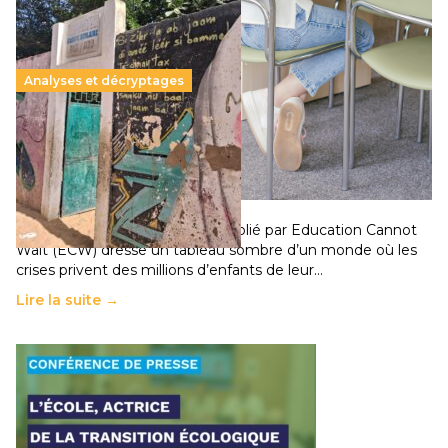
Analyses et décryptages
258 millions d’enfants victimes de la guerre, des
chocs climatiques et des déplacements de
population
11 juillet 2026
-
National
Un nouveau rapport mondial publié par Education Cannot
Wait (ECW) dresse un tableau sombre d’un monde où les
crises privent des millions d’enfants de leur…
Lire la suite →