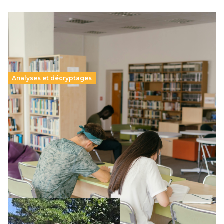
Analyses et décryptages
Supérieur privé : une dérive qui met à mal la
promesse républicaine
11 juillet 2026
-
National
Le projet de loi sur la régulation de l’enseignement
supérieur privé met en lumière l’amplification d’un système
qui relègue l’acte pédagogique au superfétatoire, voire à…
Lire la suite →