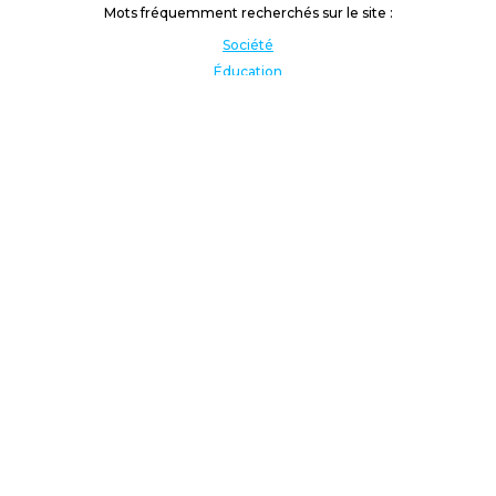
Mots fréquemment recherchés sur le site :
Société
Éducation
Fonction publique
Jeunesse et sport
Enseignement supérieur
Rémunération
Vos droits
International
Culture
Enseigner à l'étranger
Covid
Lutte contre les inégalités
Présidentielle 2022