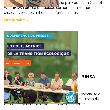
Un nouveau rapport mondial publié par Education Cannot
Wait (ECW) dresse un tableau sombre d’un monde où les
crises privent des millions d’enfants de leur…
Lire la suite →
Agir avec vous
Transition écologique de l’éducation : l’UNSA
Éducation fait bouger les lignes
30 juin 2026
-
National
Pendant plusieurs mois, un groupe de travail spécialisé a
travaillé sur la transition écologique de l’Ecole au sein du
Conseil Supérieur de l’Éducation qui représente…