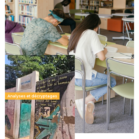
promesse républicaine
11 juillet 2026
-
National
Le projet de loi sur la régulation de l’enseignement
supérieur privé met en lumière l’amplification d’un système
qui relègue l’acte pédagogique au superfétatoire, voire à…
Lire la suite →
Analyses et décryptages
258 millions d’enfants victimes de la guerre, des
chocs climatiques et des déplacements de
population
11 juillet 2026
-
National