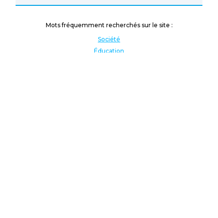
Mots fréquemment recherchés sur le site :
Société
Éducation
Fonction publique
Jeunesse et sport
Enseignement supérieur
Rémunération
Vos droits
International
Culture
Enseigner à l'étranger
Covid
Lutte contre les inégalités
Présidentielle 2022