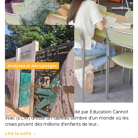
qui relègue l’acte pédagogique au superfétatoire, voire à…
Lire la suite →
Analyses et décryptages
258 millions d’enfants victimes de la guerre, des
chocs climatiques et des déplacements de
population
11 juillet 2026
-
National
Un nouveau rapport mondial publié par Education Cannot
Wait (ECW) dresse un tableau sombre d’un monde où les
crises privent des millions d’enfants de leur…
Lire la suite →