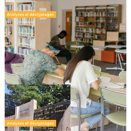
Analyses et décryptages
Supérieur privé : une dérive qui met à mal la
promesse républicaine
11 juillet 2026
-
National
Le projet de loi sur la régulation de l’enseignement
supérieur privé met en lumière l’amplification d’un système
qui relègue l’acte pédagogique au superfétatoire, voire à…
Lire la suite →
Analyses et décryptages