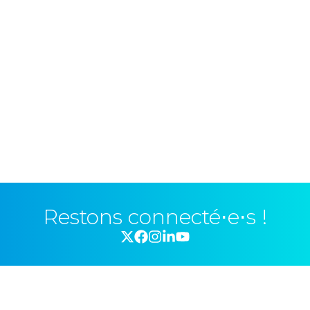
Restons connecté⋅e⋅s !