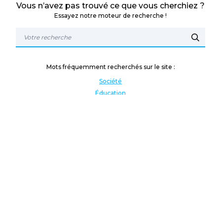
Vous n’avez pas trouvé ce que vous cherchiez ?
Essayez notre moteur de recherche !
Mots fréquemment recherchés sur le site :
Société
Éducation
Fonction publique
Jeunesse et sport
Enseignement supérieur
Rémunération
Vos droits
International
Culture
Enseigner à l'étranger
Covid
Lutte contre les inégalités