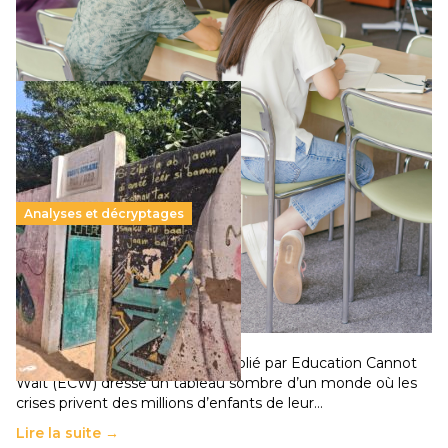
qui relègue l’acte pédagogique au superfétatoire, voire à…
Lire la suite →
Analyses et décryptages
258 millions d’enfants victimes de la guerre, des
chocs climatiques et des déplacements de
population
11 juillet 2026
-
National
Un nouveau rapport mondial publié par Education Cannot
Wait (ECW) dresse un tableau sombre d’un monde où les
crises privent des millions d’enfants de leur…
Lire la suite →