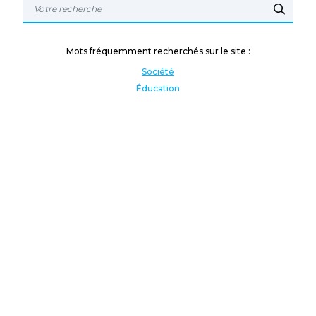
Mots fréquemment recherchés sur le site :
Société
Éducation
Fonction publique
Jeunesse et sport
Enseignement supérieur
Rémunération
Vos droits
International
Culture
Enseigner à l'étranger
Covid
Lutte contre les inégalités
Présidentielle 2022