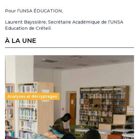
Pour l’UNSA ÉDUCATION,
Laurent Bayssière, Secrétaire Académique de l’UNSA
Education de Créteil.
À LA UNE
Analyses et décryptages
Supérieur privé : une dérive qui met à mal la
promesse républicaine
11 juillet 2026
-
National
Le projet de loi sur la régulation de l’enseignement