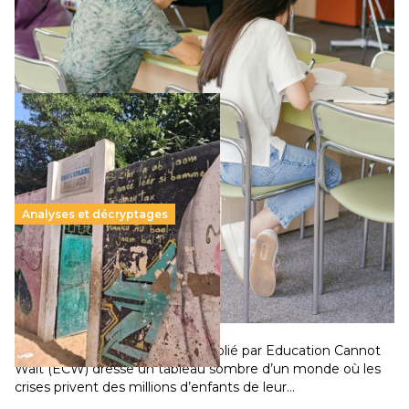
supérieur privé met en lumière l’amplification d’un système
qui relègue l’acte pédagogique au superfétatoire, voire à…
Lire la suite →
Analyses et décryptages
258 millions d’enfants victimes de la guerre, des
chocs climatiques et des déplacements de
population
11 juillet 2026
-
National
Un nouveau rapport mondial publié par Education Cannot
Wait (ECW) dresse un tableau sombre d’un monde où les
crises privent des millions d’enfants de leur…