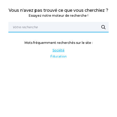
Vous n’avez pas trouvé ce que vous cherchiez ?
Essayez notre moteur de recherche !
Mots fréquemment recherchés sur le site :
Société
Éducation
Fonction publique
Jeunesse et sport
Enseignement supérieur
Rémunération
Vos droits
International
Culture
Enseigner à l'étranger
Covid