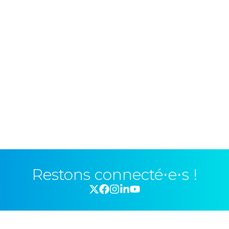
Restons connecté⋅e⋅s !