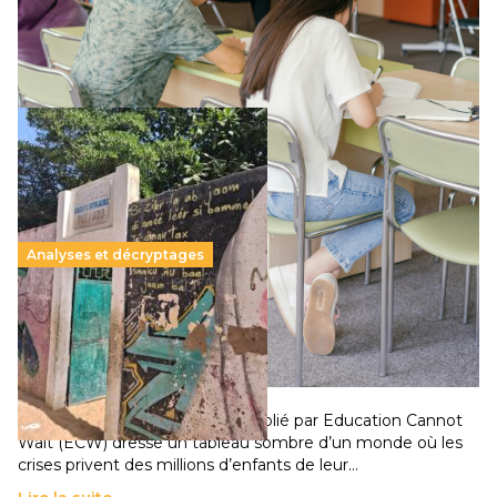
supérieur privé met en lumière l’amplification d’un système
qui relègue l’acte pédagogique au superfétatoire, voire à…
Lire la suite →
Analyses et décryptages
258 millions d’enfants victimes de la guerre, des
chocs climatiques et des déplacements de
population
11 juillet 2026
-
National
Un nouveau rapport mondial publié par Education Cannot
Wait (ECW) dresse un tableau sombre d’un monde où les
crises privent des millions d’enfants de leur…