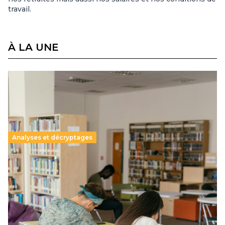
travail.
À LA UNE
Analyses et décryptages
Supérieur privé : une dérive qui met à mal la
promesse républicaine
11 juillet 2026
-
National
Le projet de loi sur la régulation de l’enseignement
supérieur privé met en lumière l’amplification d’un système
qui relègue l’acte pédagogique au superfétatoire, voire à…