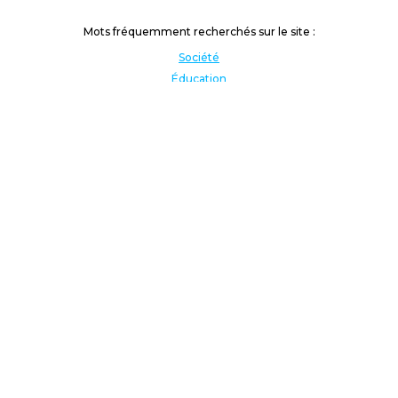
Mots fréquemment recherchés sur le site :
Société
Éducation
Fonction publique
Jeunesse et sport
Enseignement supérieur
Rémunération
Vos droits
International
Culture
Enseigner à l'étranger
Covid
Lutte contre les inégalités
Présidentielle 2022