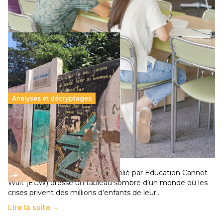
Lire la suite →
Analyses et décryptages
258 millions d’enfants victimes de la guerre, des
chocs climatiques et des déplacements de
population
11 juillet 2026
-
National
Un nouveau rapport mondial publié par Education Cannot
Wait (ECW) dresse un tableau sombre d’un monde où les
crises privent des millions d’enfants de leur…
Lire la suite →