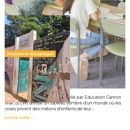
Lire la suite →
Analyses et décryptages
258 millions d’enfants victimes de la guerre, des
chocs climatiques et des déplacements de
population
11 juillet 2026
-
National
Un nouveau rapport mondial publié par Education Cannot
Wait (ECW) dresse un tableau sombre d’un monde où les
crises privent des millions d’enfants de leur…
Lire la suite →