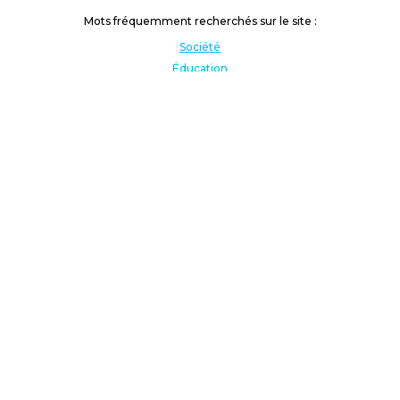
Mots fréquemment recherchés sur le site :
Société
Éducation
Fonction publique
Jeunesse et sport
Enseignement supérieur
Rémunération
Vos droits
International
Culture
Enseigner à l'étranger
Covid
Lutte contre les inégalités
Présidentielle 2022