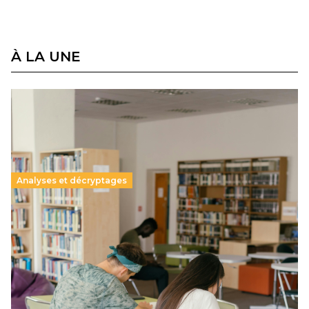
À LA UNE
Analyses et décryptages
Supérieur privé : une dérive qui met à mal la
promesse républicaine
11 juillet 2026
-
National
Le projet de loi sur la régulation de l’enseignement
supérieur privé met en lumière l’amplification d’un système
qui relègue l’acte pédagogique au superfétatoire, voire à…