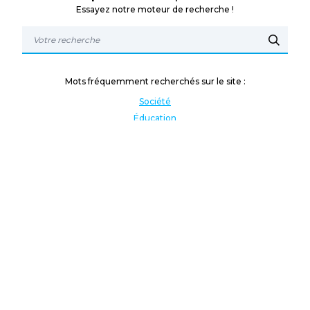
Essayez notre moteur de recherche !
Mots fréquemment recherchés sur le site :
Société
Éducation
Fonction publique
Jeunesse et sport
Enseignement supérieur
Rémunération
Vos droits
International
Culture
Enseigner à l'étranger
Covid
Lutte contre les inégalités
Présidentielle 2022