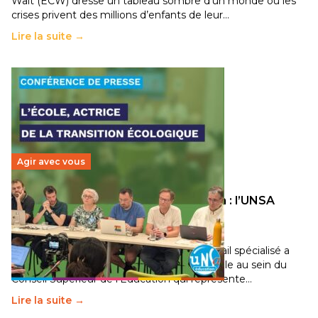
Wait (ECW) dresse un tableau sombre d’un monde où les
crises privent des millions d’enfants de leur…
Lire la suite →
Agir avec vous
Transition écologique de l’éducation : l’UNSA
Éducation fait bouger les lignes
30 juin 2026
-
National
Pendant plusieurs mois, un groupe de travail spécialisé a
travaillé sur la transition écologique de l’Ecole au sein du
Conseil Supérieur de l’Éducation qui représente…
Lire la suite →