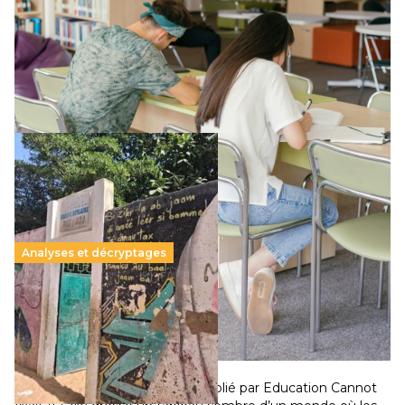
11 juillet 2026
-
National
Le projet de loi sur la régulation de l’enseignement
supérieur privé met en lumière l’amplification d’un système
qui relègue l’acte pédagogique au superfétatoire, voire à…
Lire la suite →
Analyses et décryptages
258 millions d’enfants victimes de la guerre, des
chocs climatiques et des déplacements de
population
11 juillet 2026
-
National
Un nouveau rapport mondial publié par Education Cannot