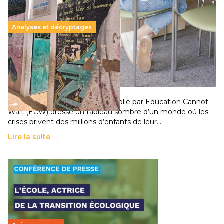
Analyses et décryptages
258 millions d’enfants victimes de la guerre, des
chocs climatiques et des déplacements de
population
11 juillet 2026
-
National
Un nouveau rapport mondial publié par Education Cannot
Wait (ECW) dresse un tableau sombre d’un monde où les
crises privent des millions d’enfants de leur…
Lire la suite →