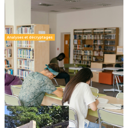
Analyses et décryptages
Supérieur privé : une dérive qui met à mal la
promesse républicaine
11 juillet 2026
-
National
Le projet de loi sur la régulation de l’enseignement
supérieur privé met en lumière l’amplification d’un système
qui relègue l’acte pédagogique au superfétatoire, voire à…
Lire la suite →