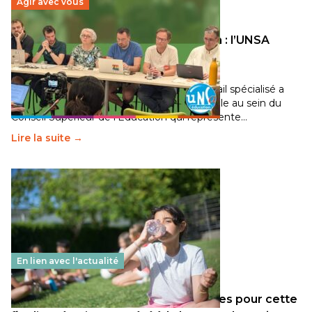
Agir avec vous
Transition écologique de l’éducation : l’UNSA
Éducation fait bouger les lignes
30 juin 2026
-
National
Pendant plusieurs mois, un groupe de travail spécialisé a
travaillé sur la transition écologique de l’Ecole au sein du
Conseil Supérieur de l’Éducation qui représente…
Lire la suite →
En lien avec l'actualité
Les décisions ministérielles attendues pour cette