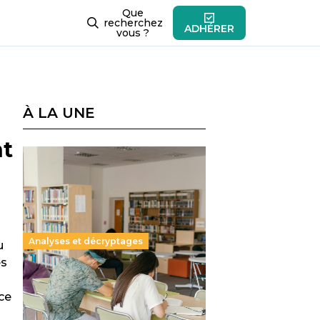
Que
recherchez
ADHÉRER
vous ?
À LA UNE
nt
Analyses et décryptages
u
es
Supérieur privé : une dérive
ce
qui met à mal la promesse
républicaine