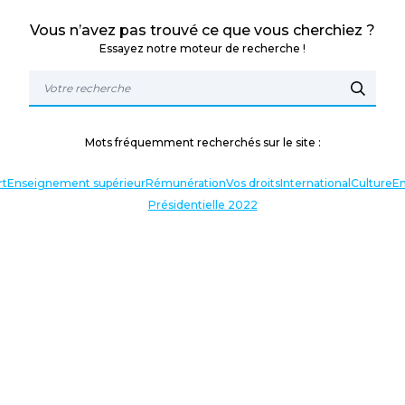
Vous n’avez pas trouvé ce que vous cherchiez ?
Essayez notre moteur de recherche !
Mots fréquemment recherchés sur le site :
rt
Enseignement supérieur
Rémunération
Vos droits
International
Culture
En
Présidentielle 2022
TERLOCUTEURS
NOS THÉMATIQUES
En lien avec l’actualité
Nos expressions
Agir avec vous
Analyses et décryptages