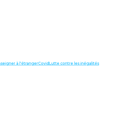
seigner à l'étranger
Covid
Lutte contre les inégalités
LIENS UTILES
NOS RECHERCHES
Centre Henri Aigueperse
INTERNATIONAL
Partir travailler à l’étranger
Internationale de l’éducation