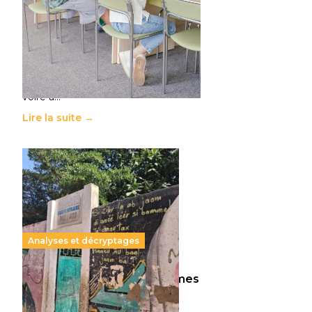
11 juillet 2026
-
National
Le projet de loi sur la régulation de
l’enseignement supérieur privé met
en lumière l’amplification d’un
système qui relègue l’acte
pédagogique au superfétatoire,
voire à…
Lire la suite →
Analyses et décryptages
258 millions d’enfants victimes
de la guerre, des chocs