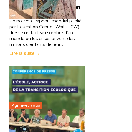
climatiques et des
déplacements de population
11 juillet 2026
-
National
Un nouveau rapport mondial publié
par Education Cannot Wait (ECW)
dresse un tableau sombre d’un
monde où les crises privent des
millions d’enfants de leur…
Lire la suite →
Agir avec vous
Transition écologique de
l’éducation : l’UNSA Éducation