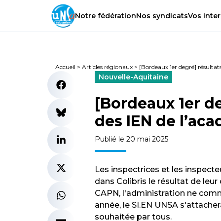
Notre
fédération
Nos
syndicats
Vos
inter
Accueil
>
Articles régionaux
>
[Bordeaux 1er degré] résult
Nouvelle-Aquitaine
[Bordeaux 1er d
des IEN de l’ac
Publié le 20 mai 2025
Les inspectrices et les inspecte
dans Colibris le résultat de le
CAPN, l'administration ne com
année, le SI.EN UNSA s'attacher
souhaitée par tous.