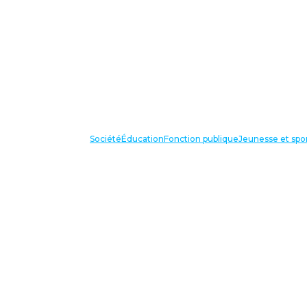
Société
Éducation
Fonction publique
Jeunesse et spo
VOS IN
87 bis avenue Georges Gosnat
94853 Ivry sur Seine Cedex
Tél:
01 56 20 29 50