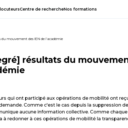
locuteurs
Centre
de
recherche
Nos
formations
ats du mouvement des IEN de l’académie
egré] résultats du mouveme
adémie
urs qui ont participé aux opérations de mobilité ont reç
ur demande. Comme c'est le cas depuis la suppression d
munique aucune information collective. Comme chaque
a à redonner à ces opérations de mobilité la transparen