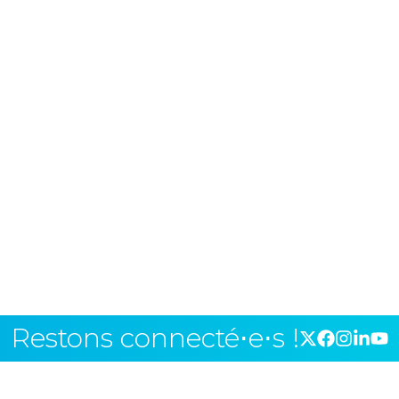
Restons connecté⋅e⋅s !