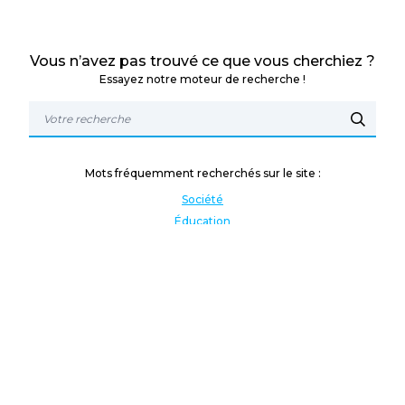
Vous n’avez pas trouvé ce que vous cherchiez ?
Essayez notre moteur de recherche !
Mots fréquemment recherchés sur le site :
Société
Éducation
Fonction publique
Jeunesse et sport
Enseignement supérieur
Rémunération
Vos droits
International
Culture
Enseigner à l'étranger