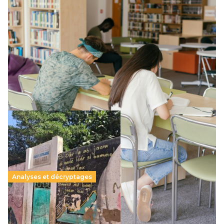
Supérieur privé : une dérive qui met à mal la
promesse républicaine
11 juillet 2026
-
National
Le projet de loi sur la régulation de l’enseignement
supérieur privé met en lumière l’amplification d’un système
qui relègue l’acte pédagogique au superfétatoire, voire à…
Lire la suite →
Analyses et décryptages
258 millions d’enfants victimes de la guerre, des
chocs climatiques et des déplacements de