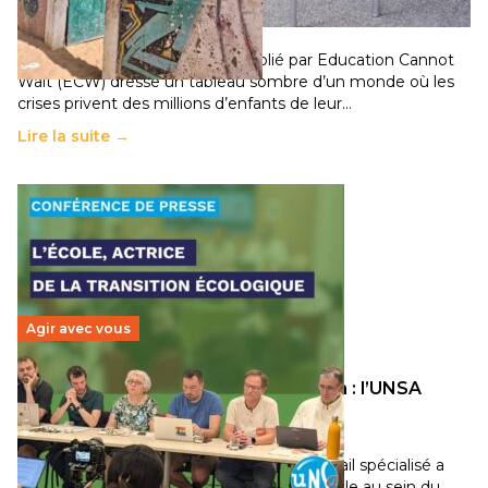
population
11 juillet 2026
-
National
Un nouveau rapport mondial publié par Education Cannot
Wait (ECW) dresse un tableau sombre d’un monde où les
crises privent des millions d’enfants de leur…
Lire la suite →
Agir avec vous
Transition écologique de l’éducation : l’UNSA
Éducation fait bouger les lignes
30 juin 2026
-
National
Pendant plusieurs mois, un groupe de travail spécialisé a
travaillé sur la transition écologique de l’Ecole au sein du