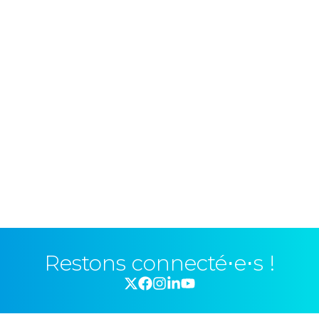
Restons connecté⋅e⋅s !