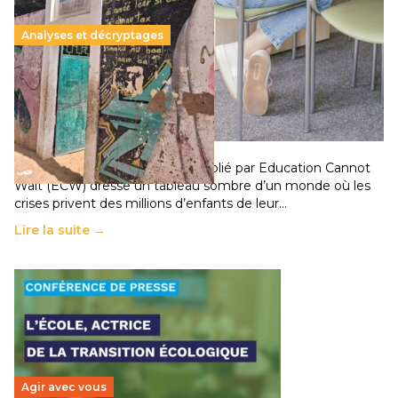
Analyses et décryptages
258 millions d’enfants victimes de la guerre, des
chocs climatiques et des déplacements de
population
11 juillet 2026
-
National
Un nouveau rapport mondial publié par Education Cannot
Wait (ECW) dresse un tableau sombre d’un monde où les
crises privent des millions d’enfants de leur…
Lire la suite →
Agir avec vous