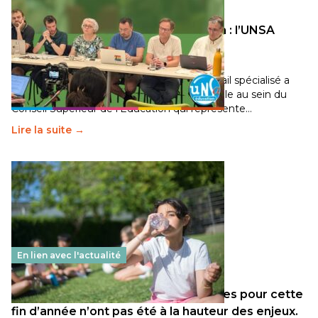
Transition écologique de l’éducation : l’UNSA
Éducation fait bouger les lignes
30 juin 2026
-
National
Pendant plusieurs mois, un groupe de travail spécialisé a
travaillé sur la transition écologique de l’Ecole au sein du
Conseil Supérieur de l’Éducation qui représente…
Lire la suite →
En lien avec l'actualité
Les décisions ministérielles attendues pour cette
fin d’année n’ont pas été à la hauteur des enjeux.