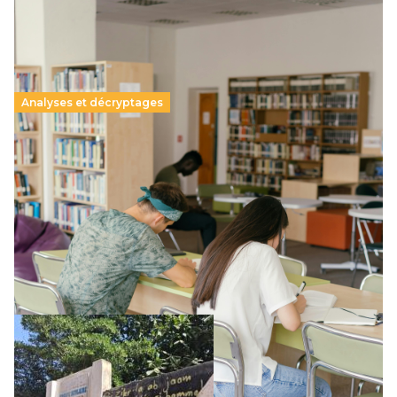
Analyses et décryptages
Supérieur privé : une dérive qui met à mal la
promesse républicaine
11 juillet 2026
-
National
Le projet de loi sur la régulation de l’enseignement
supérieur privé met en lumière l’amplification d’un système
qui relègue l’acte pédagogique au superfétatoire, voire à…
Lire la suite →