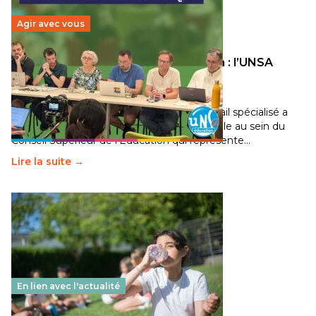
Agir avec vous
Transition écologique de l’éducation : l’UNSA
Éducation fait bouger les lignes
30 juin 2026
-
National
Pendant plusieurs mois, un groupe de travail spécialisé a
travaillé sur la transition écologique de l’Ecole au sein du
Conseil Supérieur de l’Éducation qui représente…
Lire la suite →
En lien avec l'actualité