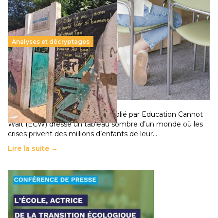
Analyses et décryptages
258 millions d’enfants victimes de la guerre, des
chocs climatiques et des déplacements de
population
11 juillet 2026
-
National
Un nouveau rapport mondial publié par Education Cannot
Wait (ECW) dresse un tableau sombre d’un monde où les
crises privent des millions d’enfants de leur…
Lire la suite →