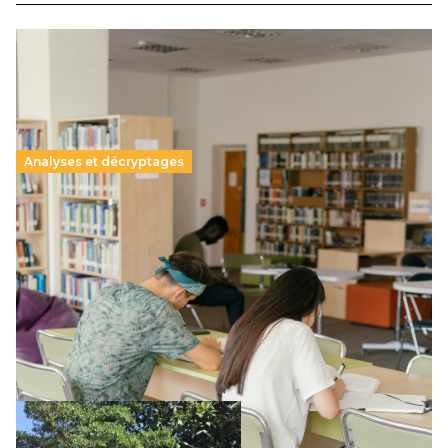
Analyses et décryptages
Supérieur privé : une dérive qui met à mal la
promesse républicaine
11 juillet 2026
-
National
Le projet de loi sur la régulation de l’enseignement
supérieur privé met en lumière l’amplification d’un système
qui relègue l’acte pédagogique au superfétatoire, voire à…
Lire la suite →