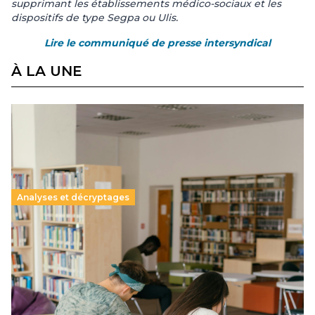
supprimant les établissements médico-sociaux et les
dispositifs de type Segpa ou Ulis.
Lire le communiqué de presse intersyndical
À LA UNE
Analyses et décryptages
Supérieur privé : une dérive qui met à mal la
promesse républicaine
11 juillet 2026
-
National
Le projet de loi sur la régulation de l’enseignement
supérieur privé met en lumière l’amplification d’un système
qui relègue l’acte pédagogique au superfétatoire, voire à…