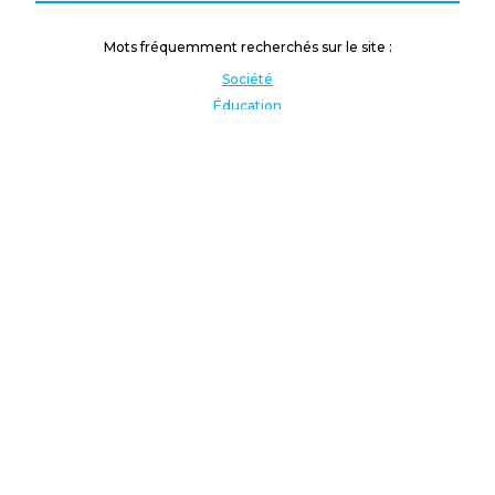
Mots fréquemment recherchés sur le site :
Société
Éducation
Fonction publique
Jeunesse et sport
Enseignement supérieur
Rémunération
Vos droits
International
Culture
Enseigner à l'étranger
Covid
Lutte contre les inégalités
Présidentielle 2022