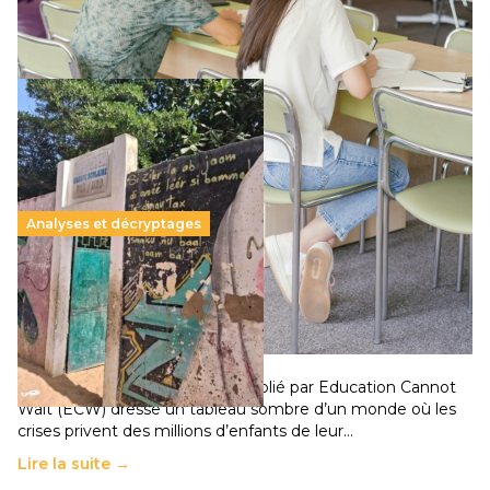
Lire la suite →
Analyses et décryptages
258 millions d’enfants victimes de la guerre, des
chocs climatiques et des déplacements de
population
11 juillet 2026
-
National
Un nouveau rapport mondial publié par Education Cannot
Wait (ECW) dresse un tableau sombre d’un monde où les
crises privent des millions d’enfants de leur…
Lire la suite →