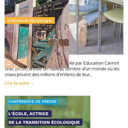
Analyses et décryptages
258 millions d’enfants victimes de la guerre, des
chocs climatiques et des déplacements de
population
11 juillet 2026
-
National
Un nouveau rapport mondial publié par Education Cannot
Wait (ECW) dresse un tableau sombre d’un monde où les
crises privent des millions d’enfants de leur…
Lire la suite →