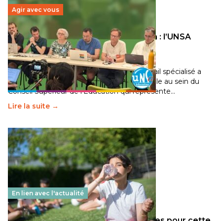
Agir avec vous
Transition écologique de l’éducation : l’UNSA
Éducation fait bouger les lignes
30 juin 2026
-
National
Pendant plusieurs mois, un groupe de travail spécialisé a
travaillé sur la transition écologique de l’Ecole au sein du
Conseil Supérieur de l’Éducation qui représente…
Lire la suite →
En lien avec l'actualité
Les décisions ministérielles attendues pour cette