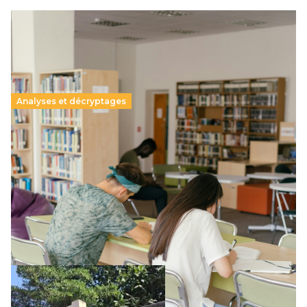
Analyses et décryptages
Supérieur privé : une dérive qui met à mal la
promesse républicaine
11 juillet 2026
-
National
Le projet de loi sur la régulation de l’enseignement
supérieur privé met en lumière l’amplification d’un système
qui relègue l’acte pédagogique au superfétatoire, voire à…
Lire la suite →