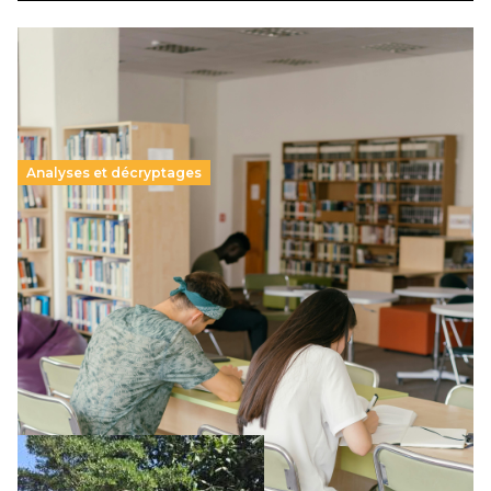
Analyses et décryptages
Supérieur privé : une dérive qui met à mal la
promesse républicaine
11 juillet 2026
-
National
Le projet de loi sur la régulation de l’enseignement
supérieur privé met en lumière l’amplification d’un système
qui relègue l’acte pédagogique au superfétatoire, voire à…
Lire la suite →