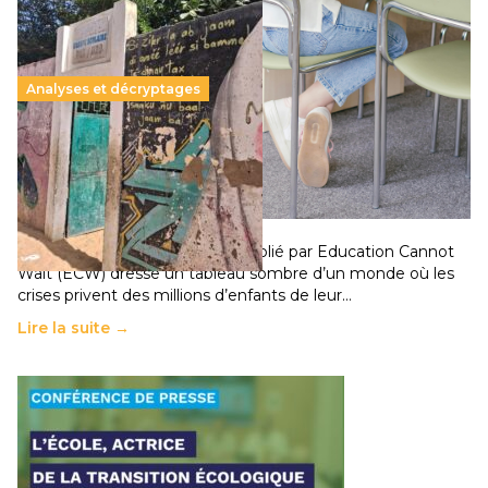
Analyses et décryptages
258 millions d’enfants victimes de la guerre, des
chocs climatiques et des déplacements de
population
11 juillet 2026
-
National
Un nouveau rapport mondial publié par Education Cannot
Wait (ECW) dresse un tableau sombre d’un monde où les
crises privent des millions d’enfants de leur…
Lire la suite →