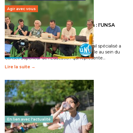
Agir avec vous
Transition écologique de l’éducation : l’UNSA
Éducation fait bouger les lignes
30 juin 2026
-
National
Pendant plusieurs mois, un groupe de travail spécialisé a
travaillé sur la transition écologique de l’Ecole au sein du
Conseil Supérieur de l’Éducation qui représente…
Lire la suite →
En lien avec l'actualité