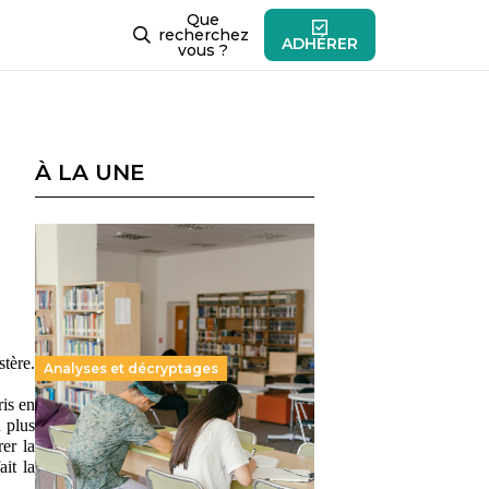
Que
recherchez
ADHÉRER
vous ?
À LA UNE
ère. 
Analyses et décryptages
is en 
 plus 
Supérieur privé : une dérive
r la 
qui met à mal la promesse
t la 
républicaine