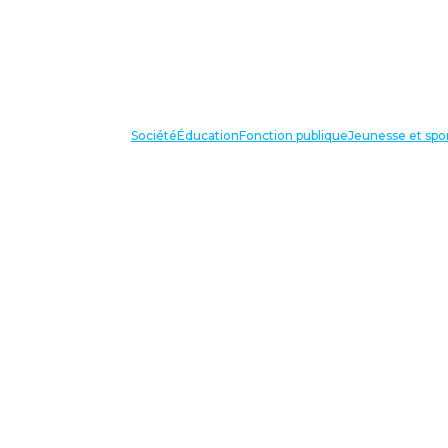
Société
Éducation
Fonction publique
Jeunesse et spo
VOS IN
87 bis avenue Georges Gosnat
94853 Ivry sur Seine Cedex
Tél:
01 56 20 29 50
national@unsa-education.org
VOS IN
ESPACE MILITANT⋅E⋅S