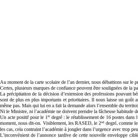
Au moment de la carte scolaire de l’an dernier, nous débattions sur le pr
Certes, plusieurs marques de confiance peuvent être soulignées de la par
La précipitation de la décision d’extension des professions pouvant béné
sont de plus en plus importants et prioritaires. Il nous laisse un goû
même pas. Mais qui lui en a fait la demande alors l’ensemble du territo
Ni le Ministre, ni l’académie ne doivent prendre la fâcheuse habitude d
er
Un acte positif pour le 1
degré : le rétablissement de 16 postes dans l
nd
moment, nous dit-on. Visiblement, les RASED, le 2
degré, comme les 
les cas, cela contraint l’académie à jongler dans l’urgence avec trop p
L’inconvénient de l’annonce tardive de cette nouvelle enveloppe ciblé