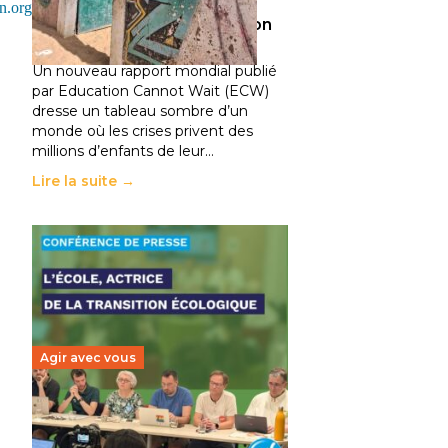
climatiques et des
n.org
déplacements de population
11 juillet 2026
-
National
Un nouveau rapport mondial publié
par Education Cannot Wait (ECW)
dresse un tableau sombre d’un
monde où les crises privent des
millions d’enfants de leur…
Lire la suite →
Agir avec vous
Transition écologique de
l’éducation : l’UNSA Éducation