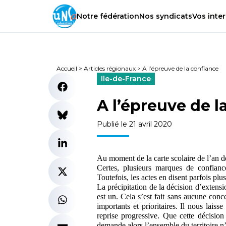
Notre
fédération
Nos
syndicats
Vos
inter
Accueil
>
Articles régionaux
>
A l’épreuve de la confiance
Ile-de-France
A l’épreuve de l
Publié le 21 avril 2020
Au moment de la carte scolaire de l’an de
Certes, plusieurs marques de confianc
Toutefois, les actes en disent parfois plu
La précipitation de la décision d’extensi
est un. Cela s’est fait sans aucune conce
importants et prioritaires. Il nous lais
reprise progressive. Que cette décisio
demande alors l’ensemble du territoire n