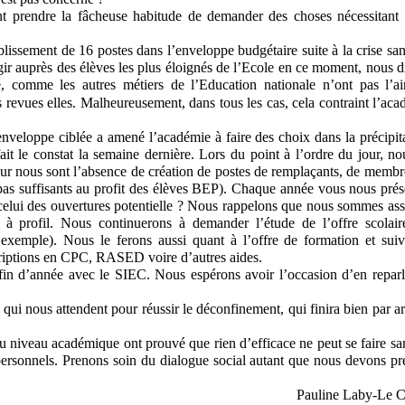
nt prendre la fâcheuse habitude de demander des choses nécessitant d
ablissement de 16 postes dans l’enveloppe budgétaire suite à la crise sani
ir auprès des élèves les plus éloignés de l’Ecole en ce moment, nous di
, comme les autres métiers de l’Education nationale n’ont pas l’air
 revues elles. Malheureusement, dans tous les cas, cela contraint l’aca
nveloppe ciblée a amené l’académie à faire des choix dans la précipita
t le constat la semaine dernière. Lors du point à l’ordre du jour, nou
ur nous sont l’absence de création de postes de remplaçants, de membre
as suffisants au profit des élèves BEP). Chaque année vous nous prése
celui des ouvertures potentielle ? Nous rappelons que nous sommes asso
s à profil. Nous continuerons à demander l’étude de l’offre scolaire
 exemple). Nous le ferons aussi quant à l’offre de formation et suivi
nscriptions en CPC, RASED voire d’autres aides.
 fin d’année avec le SIEC. Nous espérons avoir l’occasion d’en reparle
 qui nous attendent pour réussir le déconfinement, qui finira bien par arr
au niveau académique ont prouvé que rien d’efficace ne peut se faire san
 personnels. Prenons soin du dialogue social autant que nous devons pr
Pauline Laby-Le C