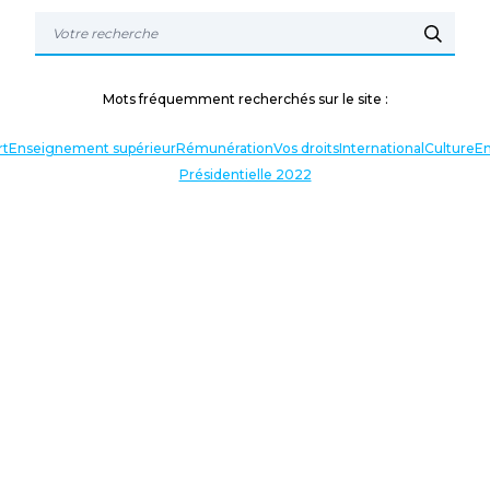
Mots fréquemment recherchés sur le site :
rt
Enseignement supérieur
Rémunération
Vos droits
International
Culture
En
Présidentielle 2022
TERLOCUTEURS
NOS THÉMATIQUES
En lien avec l’actualité
Nos expressions
Agir avec vous
Analyses et décryptages
Baromètre : enquête annuelle
Nos dossiers
TERLOCUTEURS