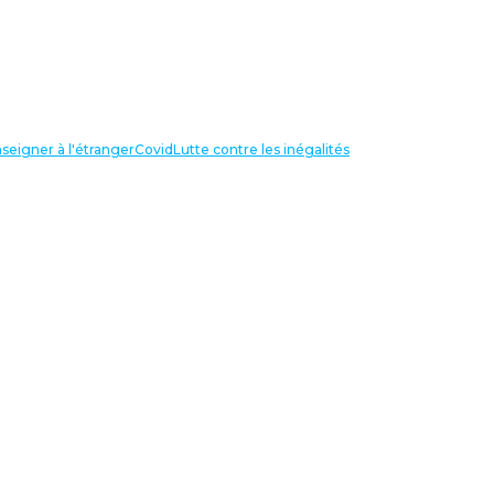
seigner à l'étranger
Covid
Lutte contre les inégalités
LIENS UTILES
NOS RECHERCHES
Centre Henri Aigueperse
INTERNATIONAL
Partir travailler à l’étranger
Internationale de l’éducation
Confédération Européenne des
Syndicats (CES)
AUTRES
Questions d’Éduc