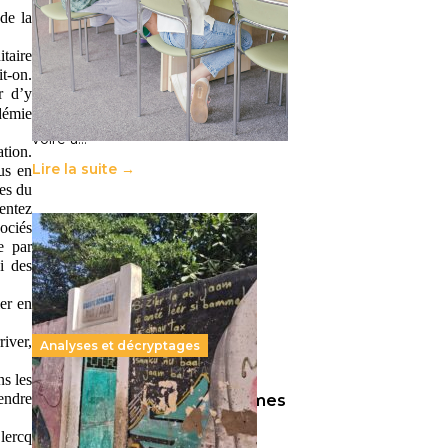
11 juillet 2026
-
National
e la 
Le projet de loi sur la régulation de
taire 
l’enseignement supérieur privé met
t-on. 
en lumière l’amplification d’un
 d’y 
système qui relègue l’acte
démie 
pédagogique au superfétatoire,
voire à…
tion. 
Lire la suite →
s en 
s du 
ntez 
ciés 
 par 
 des 
r en 
iver, 
Analyses et décryptages
s les 
endre 
258 millions d’enfants victimes
de la guerre, des chocs
lercq