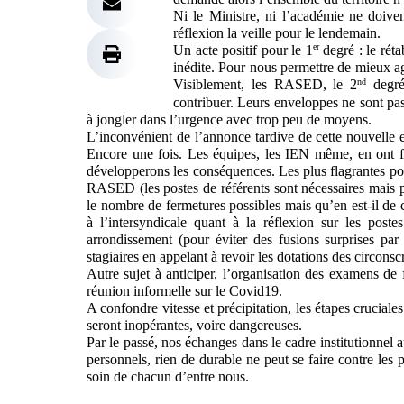
Ni le Ministre, ni l’académie ne doive
réflexion la veille pour le lendemain.
er
Un acte positif pour le 1
 degré : le rét
inédite. Pour nous permettre de mieux ag
nd
Visiblement, les RASED, le 2
 degré
contribuer. Leurs enveloppes ne sont pas
à jongler dans l’urgence avec trop peu de moyens. 
L’inconvénient de l’annonce tardive de cette nouvelle e
Encore une fois. Les équipes, les IEN même, en ont fai
développerons les conséquences. Les plus flagrantes po
RASED (les postes de référents sont nécessaires mais p
le nombre de fermetures possibles mais qu’en est-il de 
à l’intersyndicale quant à la réflexion sur les poste
arrondissement (pour éviter des fusions surprises par
stagiaires en appelant à revoir les dotations des circo
Autre sujet à anticiper, l’organisation des examens de
réunion informelle sur le Covid19.
A confondre vitesse et précipitation, les étapes cruciales
seront inopérantes, voire dangereuses.
Par le passé, nos échanges dans le cadre institutionnel 
personnels, rien de durable ne peut se faire contre les
soin de chacun d’entre nous.