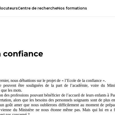
locuteurs
Centre
de
recherche
Nos
formations
a confiance
rnier, nous débattions sur le projet de « l’Ecole de la confiance ».
e peuvent être soulignées de la part de l’académie, voire du Minist
s que les mots.
on des professions pouvant bénéficier de l’accueil de leurs enfants à Par
rtation, alors que les besoins des personnels soignants sont de plus en
se un goût amer que nous oublierons difficilement au moment de prépare
n vienne du Ministère ne nous étonne même pas. Mais qui lui en a fai
’est pas concerné ? 