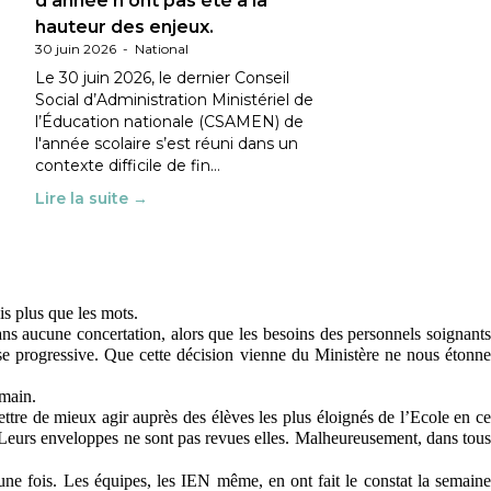
d’année n’ont pas été à la
hauteur des enjeux.
30 juin 2026
-
National
Le 30 juin 2026, le dernier Conseil
Social d’Administration Ministériel de
l’Éducation nationale (CSAMEN) de
l'année scolaire s’est réuni dans un
contexte difficile de fin…
Lire la suite →
is plus que les mots.
sans aucune concertation, alors que les besoins des personnels soignants
ise progressive. Que cette décision vienne du Ministère ne nous étonne
emain.
ettre de mieux agir auprès des élèves les plus éloignés de l’Ecole en c
. Leurs enveloppes ne sont pas revues elles. Malheureusement, dans tou
une fois. Les équipes, les IEN même, en ont fait le constat la semaine