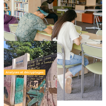
promesse républicaine
11 juillet 2026
-
National
Le projet de loi sur la régulation de l’enseignement
supérieur privé met en lumière l’amplification d’un système
qui relègue l’acte pédagogique au superfétatoire, voire à…
Lire la suite →
Analyses et décryptages
258 millions d’enfants victimes de la guerre, des
chocs climatiques et des déplacements de
population
11 juillet 2026
-
National