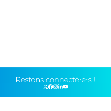
Restons connecté⋅e⋅s !