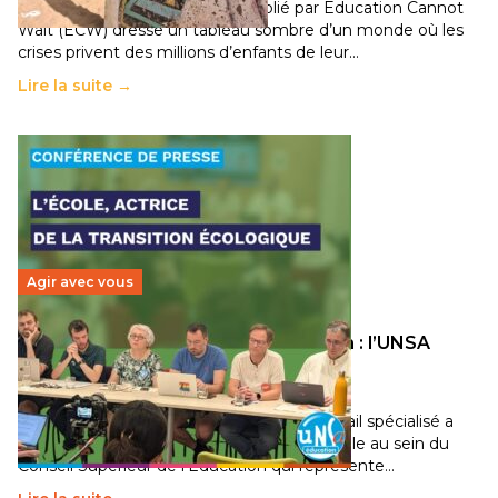
Un nouveau rapport mondial publié par Education Cannot
Wait (ECW) dresse un tableau sombre d’un monde où les
crises privent des millions d’enfants de leur…
Lire la suite →
Agir avec vous
Transition écologique de l’éducation : l’UNSA
Éducation fait bouger les lignes
30 juin 2026
-
National
Pendant plusieurs mois, un groupe de travail spécialisé a
travaillé sur la transition écologique de l’Ecole au sein du
Conseil Supérieur de l’Éducation qui représente…