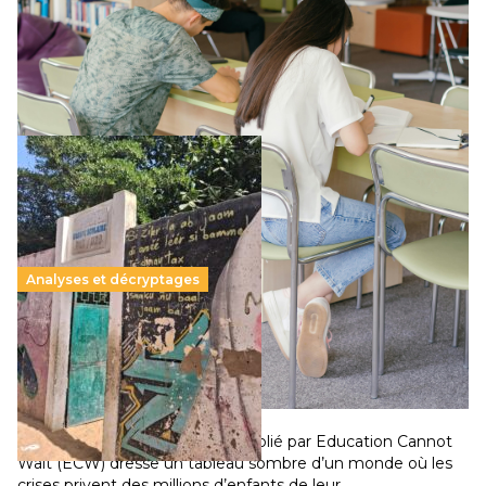
Le projet de loi sur la régulation de l’enseignement
supérieur privé met en lumière l’amplification d’un système
qui relègue l’acte pédagogique au superfétatoire, voire à…
Lire la suite →
Analyses et décryptages
258 millions d’enfants victimes de la guerre, des
chocs climatiques et des déplacements de
population
11 juillet 2026
-
National
Un nouveau rapport mondial publié par Education Cannot
Wait (ECW) dresse un tableau sombre d’un monde où les
crises privent des millions d’enfants de leur…