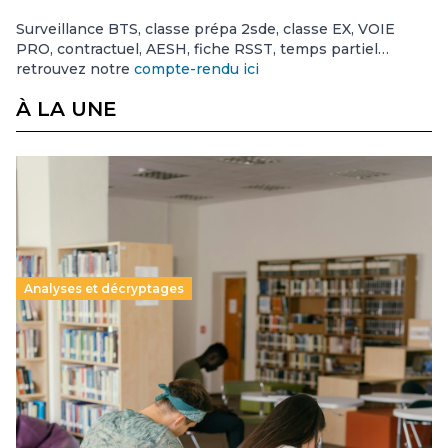
Surveillance BTS, classe prépa 2sde, classe EX, VOIE
PRO, contractuel, AESH, fiche RSST, temps partiel…
retrouvez notre
compte-rendu ici
À LA UNE
Analyses et décryptages
Supérieur privé : une dérive qui met à mal la
promesse républicaine
11 juillet 2026
-
National
Le projet de loi sur la régulation de l’enseignement
supérieur privé met en lumière l’amplification d’un système