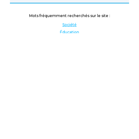
Mots fréquemment recherchés sur le site :
Société
Éducation
Fonction publique
Jeunesse et sport
Enseignement supérieur
Rémunération
Vos droits
International
Culture
Enseigner à l'étranger
Covid
Lutte contre les inégalités
Présidentielle 2022