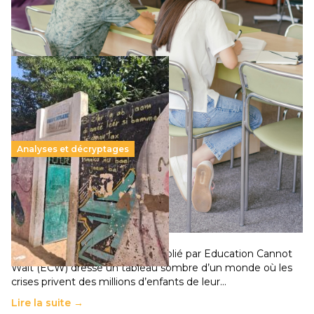
qui relègue l’acte pédagogique au superfétatoire, voire à…
Lire la suite →
Analyses et décryptages
258 millions d’enfants victimes de la guerre, des
chocs climatiques et des déplacements de
population
11 juillet 2026
-
National
Un nouveau rapport mondial publié par Education Cannot
Wait (ECW) dresse un tableau sombre d’un monde où les
crises privent des millions d’enfants de leur…
Lire la suite →