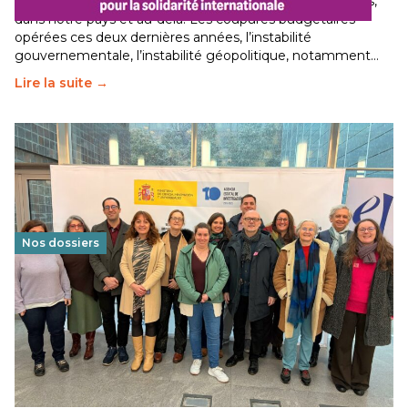
Le secteur humanitaire connaît des difficultés profondes,
dans notre pays et au-delà. Les coupures budgétaires
opérées ces deux dernières années, l’instabilité
gouvernementale, l’instabilité géopolitique, notamment…
Lire la suite →
Nos dossiers
Éducation au vivre-ensemble : un échange croisé
franco-espagnol pour changer d’approche
29 juin 2026
-
National
Cette année, l'UNSA Éducation a mené un projet Erasmus
soutenu par l'union Européenne et centré sur l'éducation
au vivre-ensemble : quelles différences entre la France…