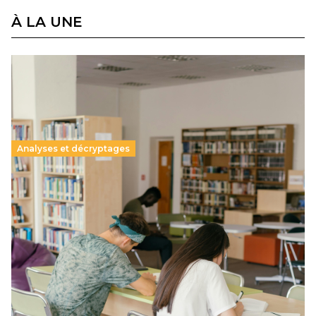
À LA UNE
Analyses et décryptages
Supérieur privé : une dérive qui met à mal la
promesse républicaine
11 juillet 2026
-
National
Le projet de loi sur la régulation de l’enseignement
supérieur privé met en lumière l’amplification d’un système
qui relègue l’acte pédagogique au superfétatoire, voire à…
Lire la suite →