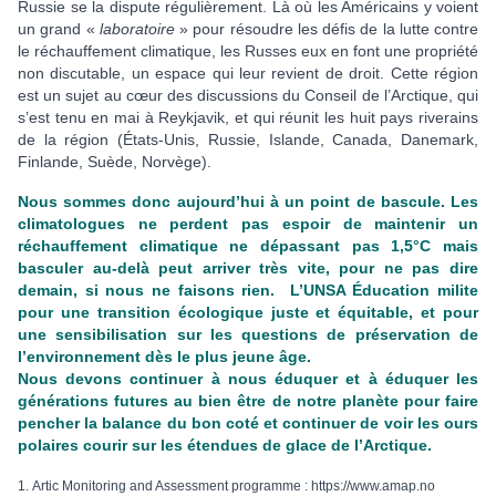
Russie se la dispute régulièrement. Là où les Américains y voient
un grand «
laboratoire
» pour résoudre les défis de la lutte contre
le réchauffement climatique, les Russes eux en font une propriété
non discutable, un espace qui leur revient de droit. Cette région
est un sujet au cœur des discussions du Conseil de l’Arctique, qui
s’est tenu en mai à Reykjavik, et qui réunit les huit pays riverains
de la région (États-Unis, Russie, Islande, Canada, Danemark,
Finlande, Suède, Norvège).
Nous sommes donc aujourd’hui à un point de bascule. Les
climatologues ne perdent pas espoir de maintenir un
réchauffement climatique ne dépassant pas 1,5°C mais
basculer au-delà peut arriver très vite, pour ne pas dire
demain, si nous ne faisons rien. L’UNSA Éducation milite
pour une transition écologique juste et équitable, et pour
une sensibilisation sur les questions de préservation de
l’environnement dès le plus jeune âge.
Nous devons continuer à nous éduquer et à éduquer les
générations futures au bien être de notre planète pour faire
pencher la balance du bon coté et continuer de voir les ours
polaires courir sur les étendues de glace de l’Arctique.
1.
Artic Monitoring and Assessment programme : https://www.amap.no