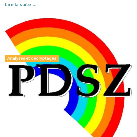
Lire la suite →
Analyses et décryptages
Hongrie : du changement pour les politiques
éducatives, aussi !
25 juin 2026
-
National
En Hongrie, le conservateur Peter Magyar et son parti
Tisza "Respect et liberté" ont remporté une large victoire,
contre le premier ministre sortant, Viktor Orban,…
Lire la suite →
+ D’ACTUALITÉS NATIONALES