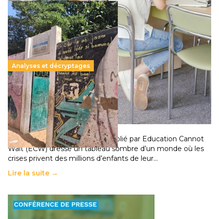
Analyses et décryptages
258 millions d’enfants victimes de la guerre, des
chocs climatiques et des déplacements de
population
11 juillet 2026
-
National
Un nouveau rapport mondial publié par Education Cannot
Wait (ECW) dresse un tableau sombre d’un monde où les
crises privent des millions d’enfants de leur…
Lire la suite →