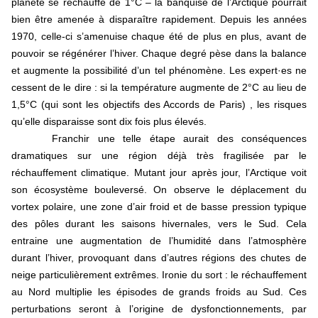
planète se réchauffe de 1°C – la banquise de l’Arctique pourrait
bien être amenée à disparaître rapidement. Depuis les années
1970, celle-ci s’amenuise chaque été de plus en plus, avant de
pouvoir se régénérer l’hiver. Chaque degré pèse dans la balance
et augmente la possibilité d’un tel phénomène. Les expert·es ne
cessent de le dire : si la température augmente de 2°C au lieu de
1,5°C (qui sont les objectifs des Accords de Paris) , les risques
qu’elle disparaisse sont dix fois plus élevés.
Franchir une telle étape aurait des conséquences
dramatiques sur une région déjà très fragilisée par le
réchauffement climatique. Mutant jour après jour, l’Arctique voit
son écosystème bouleversé. On observe le déplacement du
vortex polaire, une zone d’air froid et de basse pression typique
des pôles durant les saisons hivernales, vers le Sud. Cela
entraine une augmentation de l’humidité dans l’atmosphère
durant l’hiver, provoquant dans d’autres régions des chutes de
neige particulièrement extrêmes. Ironie du sort : le réchauffement
au Nord multiplie les épisodes de grands froids au Sud. Ces
perturbations seront à l’origine de dysfonctionnements, par