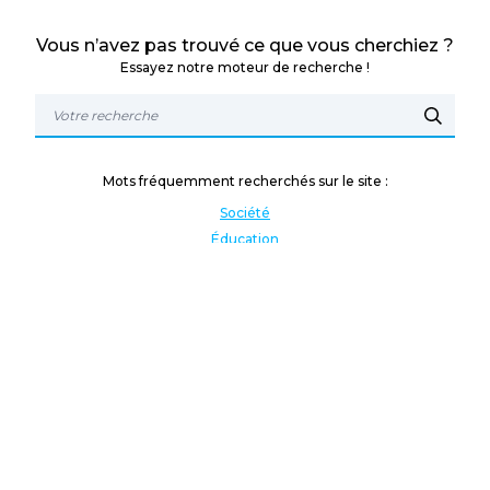
Vous n’avez pas trouvé ce que vous cherchiez ?
Essayez notre moteur de recherche !
Mots fréquemment recherchés sur le site :
Société
Éducation
Fonction publique
Jeunesse et sport
Enseignement supérieur
Rémunération
Vos droits
International
Culture
Enseigner à l'étranger
Covid