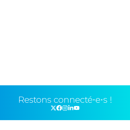
Restons connecté⋅e⋅s !