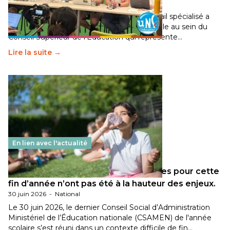
30 juin 2026
-
National
Pendant plusieurs mois, un groupe de travail spécialisé a
travaillé sur la transition écologique de l’Ecole au sein du
Conseil Supérieur de l’Éducation qui représente…
Lire la suite →
En lien avec l'actualité
Les décisions ministérielles attendues pour cette
fin d’année n’ont pas été à la hauteur des enjeux.
30 juin 2026
-
National
Le 30 juin 2026, le dernier Conseil Social d’Administration
Ministériel de l’Éducation nationale (CSAMEN) de l'année
scolaire s’est réuni dans un contexte difficile de fin…