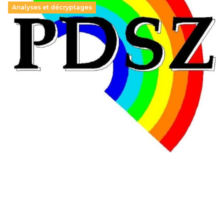
Analyses et décryptages
Hongrie : du changement pour les politiques
éducatives, aussi !
25 juin 2026
-
National
En Hongrie, le conservateur Peter Magyar et son parti
Tisza "Respect et liberté" ont remporté une large victoire,
contre le premier ministre sortant, Viktor Orban,…
Lire la suite →
+ D’ACTUALITÉS NATIONALES