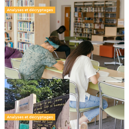
Analyses et décryptages
Supérieur privé : une dérive qui met à mal la
promesse républicaine
11 juillet 2026
-
National
Le projet de loi sur la régulation de l’enseignement
supérieur privé met en lumière l’amplification d’un système
qui relègue l’acte pédagogique au superfétatoire, voire à…
Lire la suite →
Analyses et décryptages