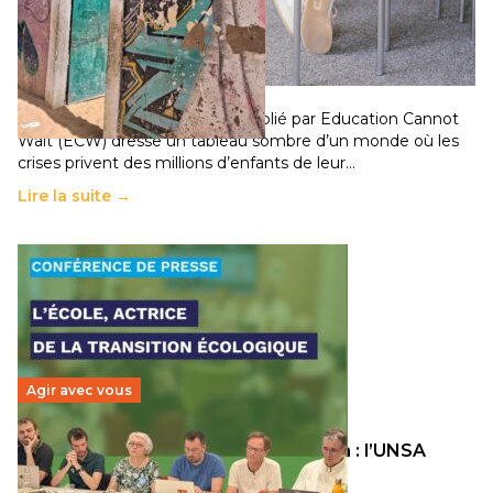
258 millions d’enfants victimes de la guerre, des
chocs climatiques et des déplacements de
population
11 juillet 2026
-
National
Un nouveau rapport mondial publié par Education Cannot
Wait (ECW) dresse un tableau sombre d’un monde où les
crises privent des millions d’enfants de leur…
Lire la suite →
Agir avec vous
Transition écologique de l’éducation : l’UNSA
Éducation fait bouger les lignes