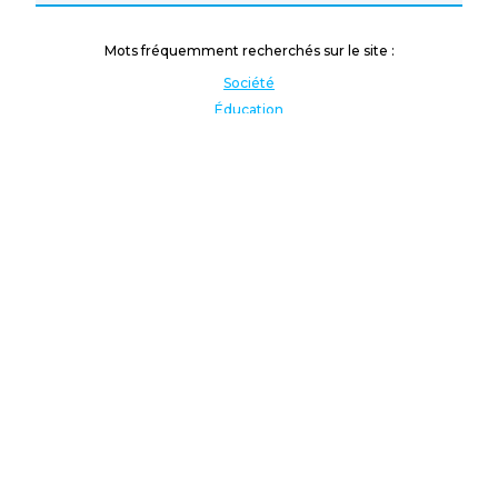
Mots fréquemment recherchés sur le site :
Société
Éducation
Fonction publique
Jeunesse et sport
Enseignement supérieur
Rémunération
Vos droits
International
Culture
Enseigner à l'étranger
Covid
Lutte contre les inégalités
Présidentielle 2022