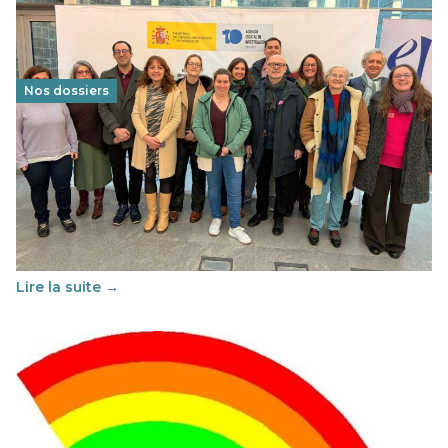
Nos dossiers
Éducation au vivre-ensemble : un échange croisé
franco-espagnol pour changer d’approche
29 juin 2026
-
National
Cette année, l'UNSA Éducation a mené un projet Erasmus
soutenu par l'union Européenne et centré sur l'éducation
au vivre-ensemble : quelles différences entre la France…
Lire la suite →