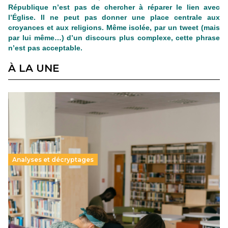
République n’est pas de chercher à réparer le lien avec
l’Église. Il ne peut pas donner une place centrale aux
croyances et aux religions. Même isolée, par un tweet (mais
par lui même…) d’un discours plus complexe, cette phrase
n’est pas acceptable.
À LA UNE
Analyses et décryptages
Supérieur privé : une dérive qui met à mal la
promesse républicaine
11 juillet 2026
-
National
Le projet de loi sur la régulation de l’enseignement