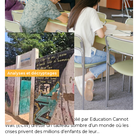
supérieur privé met en lumière l’amplification d’un système
qui relègue l’acte pédagogique au superfétatoire, voire à…
Lire la suite →
Analyses et décryptages
258 millions d’enfants victimes de la guerre, des
chocs climatiques et des déplacements de
population
11 juillet 2026
-
National
Un nouveau rapport mondial publié par Education Cannot
Wait (ECW) dresse un tableau sombre d’un monde où les
crises privent des millions d’enfants de leur…