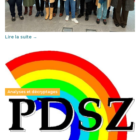
franco-espagnol pour changer d’approche
29 juin 2026
-
National
Cette année, l'UNSA Éducation a mené un projet Erasmus
soutenu par l'union Européenne et centré sur l'éducation
au vivre-ensemble : quelles différences entre la France…
Lire la suite →
Analyses et décryptages
Hongrie : du changement pour les politiques
éducatives, aussi !
25 juin 2026
-
National
En Hongrie, le conservateur Peter Magyar et son parti
Tisza "Respect et liberté" ont remporté une large victoire,