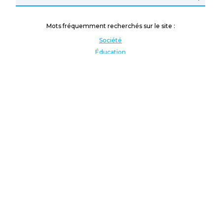
Mots fréquemment recherchés sur le site :
Société
Éducation
Fonction publique
Jeunesse et sport
Enseignement supérieur
Rémunération
Vos droits
International
Culture
Enseigner à l'étranger
Covid
Lutte contre les inégalités
Présidentielle 2022