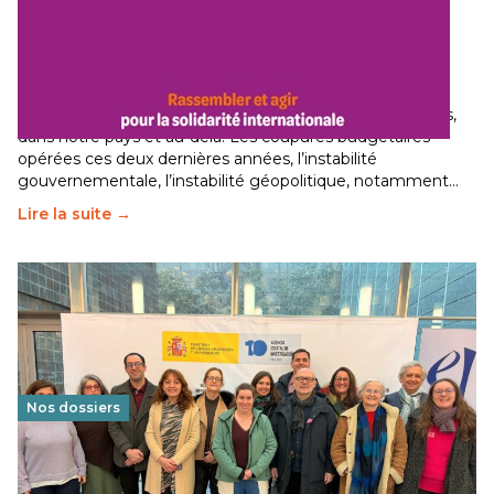
Budget 2026 : État d’urgence pour la solidarité
internationale
29 juin 2026
-
National
Le secteur humanitaire connaît des difficultés profondes,
dans notre pays et au-delà. Les coupures budgétaires
opérées ces deux dernières années, l’instabilité
gouvernementale, l’instabilité géopolitique, notamment…
Lire la suite →
Nos dossiers
Éducation au vivre-ensemble : un échange croisé