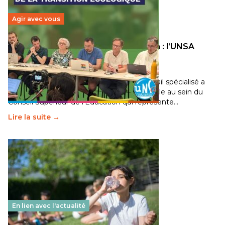
Agir avec vous
Transition écologique de l’éducation : l’UNSA
Éducation fait bouger les lignes
30 juin 2026
-
National
Pendant plusieurs mois, un groupe de travail spécialisé a
travaillé sur la transition écologique de l’Ecole au sein du
Conseil Supérieur de l’Éducation qui représente…
Lire la suite →
En lien avec l'actualité