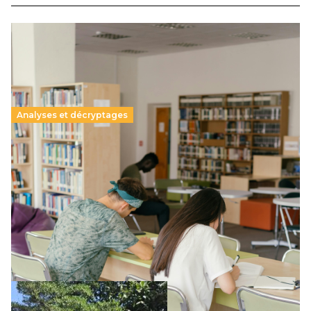
Analyses et décryptages
Supérieur privé : une dérive qui met à mal la
promesse républicaine
11 juillet 2026
-
National
Le projet de loi sur la régulation de l’enseignement
supérieur privé met en lumière l’amplification d’un système
qui relègue l’acte pédagogique au superfétatoire, voire à…
Lire la suite →