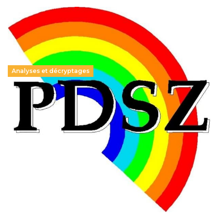
Analyses et décryptages
Hongrie : du changement pour les politiques
éducatives, aussi !
25 juin 2026
-
National
En Hongrie, le conservateur Peter Magyar et son parti
Tisza "Respect et liberté" ont remporté une large victoire,
contre le premier ministre sortant, Viktor Orban,…
Lire la suite →
+ D’ACTUALITÉS NATIONALES