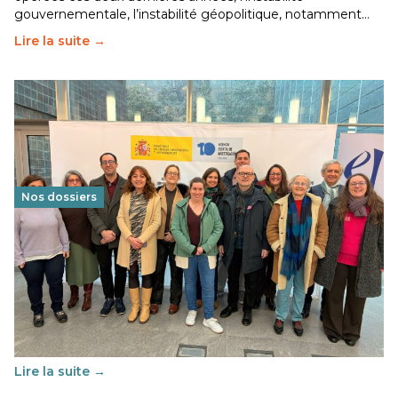
gouvernementale, l’instabilité géopolitique, notamment…
Lire la suite →
Nos dossiers
Éducation au vivre-ensemble : un échange croisé
franco-espagnol pour changer d’approche
29 juin 2026
-
National
Cette année, l'UNSA Éducation a mené un projet Erasmus
soutenu par l'union Européenne et centré sur l'éducation
au vivre-ensemble : quelles différences entre la France…
Lire la suite →