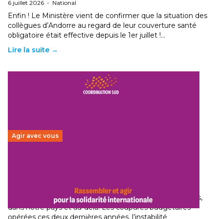
6 juillet 2026
-
National
Enfin ! Le Ministère vient de confirmer que la situation des
collègues d’Andorre au regard de leur couverture santé
obligatoire était effective depuis le 1er juillet !…
Lire la suite →
Agir avec vous
Budget 2026 : État d’urgence pour la solidarité
internationale
29 juin 2026
-
National
Le secteur humanitaire connaît des difficultés profondes,
dans notre pays et au-delà. Les coupures budgétaires
opérées ces deux dernières années, l’instabilité