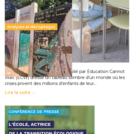
Analyses et décryptages
258 millions d’enfants victimes de la guerre, des
chocs climatiques et des déplacements de
population
11 juillet 2026
-
National
Un nouveau rapport mondial publié par Education Cannot
Wait (ECW) dresse un tableau sombre d’un monde où les
crises privent des millions d’enfants de leur…
Lire la suite →