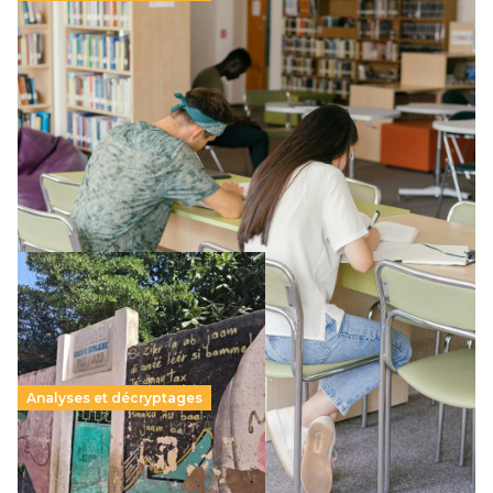
Supérieur privé : une dérive qui met à mal la
promesse républicaine
11 juillet 2026
-
National
Le projet de loi sur la régulation de l’enseignement
supérieur privé met en lumière l’amplification d’un système
qui relègue l’acte pédagogique au superfétatoire, voire à…
Lire la suite →
Analyses et décryptages
258 millions d’enfants victimes de la guerre, des
chocs climatiques et des déplacements de