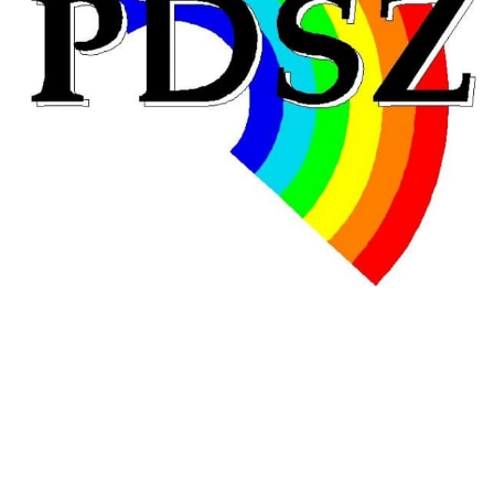
Hongrie : du changement pour les politiques
éducatives, aussi !
25 juin 2026
-
National
En Hongrie, le conservateur Peter Magyar et son parti
Tisza "Respect et liberté" ont remporté une large victoire,
contre le premier ministre sortant, Viktor Orban,…
Lire la suite →
+ D’ACTUALITÉS NATIONALES