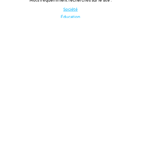
Mots fréquemment recherchés sur le site :
Société
Éducation
Fonction publique
Jeunesse et sport
Enseignement supérieur
Rémunération
Vos droits
International
Culture
Enseigner à l'étranger
Covid
Lutte contre les inégalités
Présidentielle 2022