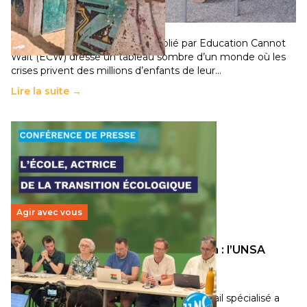
population
11 juillet 2026
-
National
Un nouveau rapport mondial publié par Education Cannot
Wait (ECW) dresse un tableau sombre d’un monde où les
crises privent des millions d’enfants de leur…
Lire la suite →
Agir avec vous
Transition écologique de l’éducation : l’UNSA
Éducation fait bouger les lignes
30 juin 2026
-
National
Pendant plusieurs mois, un groupe de travail spécialisé a