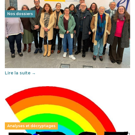
Nos dossiers
Éducation au vivre-ensemble : un échange croisé
franco-espagnol pour changer d’approche
29 juin 2026
-
National
Cette année, l'UNSA Éducation a mené un projet Erasmus
soutenu par l'union Européenne et centré sur l'éducation
au vivre-ensemble : quelles différences entre la France…
Lire la suite →
Analyses et décryptages