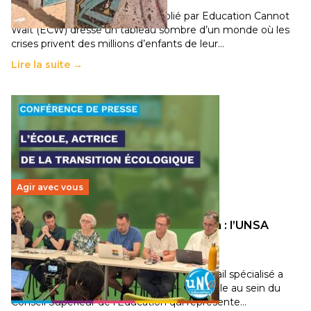
Un nouveau rapport mondial publié par Education Cannot
Wait (ECW) dresse un tableau sombre d’un monde où les
crises privent des millions d’enfants de leur…
Lire la suite →
Agir avec vous
Transition écologique de l’éducation : l’UNSA
Éducation fait bouger les lignes
30 juin 2026
-
National
Pendant plusieurs mois, un groupe de travail spécialisé a
travaillé sur la transition écologique de l’Ecole au sein du
Conseil Supérieur de l’Éducation qui représente…