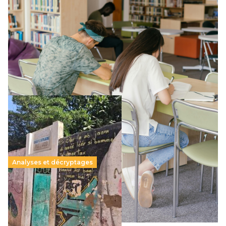
Supérieur privé : une dérive qui met à mal la
promesse républicaine
11 juillet 2026
-
National
Le projet de loi sur la régulation de l’enseignement
supérieur privé met en lumière l’amplification d’un système
qui relègue l’acte pédagogique au superfétatoire, voire à…
Lire la suite →
Analyses et décryptages
258 millions d’enfants victimes de la guerre, des
chocs climatiques et des déplacements de
population
11 juillet 2026
-
National