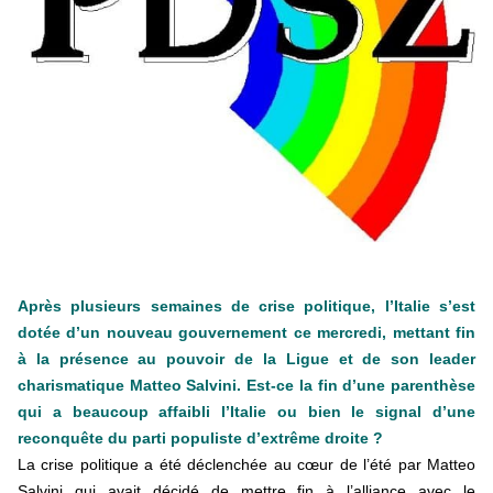
éducatives, aussi !
25 juin 2026
-
National
En Hongrie, le conservateur Peter Magyar et son parti
Tisza "Respect et liberté" ont remporté une large victoire,
contre le premier ministre sortant, Viktor Orban,…
Lire la suite →
+ D’ACTUALITÉS NATIONALES
Après plusieurs semaines de crise politique, l’Italie s’est
dotée d’un nouveau gouvernement ce mercredi, mettant fin
à la présence au pouvoir de la Ligue et de son leader
charismatique Matteo Salvini. Est-ce la fin d’une parenthèse
qui a beaucoup affaibli l’Italie ou bien le signal d’une
reconquête du parti populiste d’extrême droite ?
La crise politique a été déclenchée au cœur de l’été par Matteo
Salvini qui avait décidé de mettre fin à l’alliance avec le