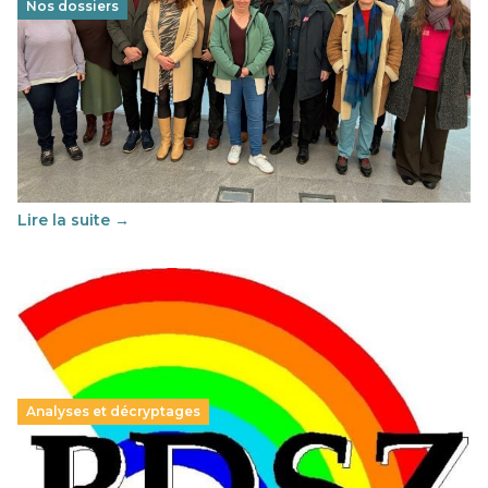
Nos dossiers
Éducation au vivre-ensemble : un échange croisé
franco-espagnol pour changer d’approche
29 juin 2026
-
National
Cette année, l'UNSA Éducation a mené un projet Erasmus
soutenu par l'union Européenne et centré sur l'éducation
au vivre-ensemble : quelles différences entre la France…
Lire la suite →
Analyses et décryptages
Hongrie : du changement pour les politiques