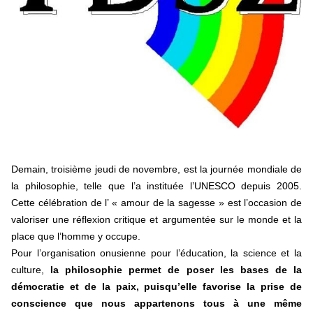
En Hongrie, le conservateur Peter Magyar et son parti
Tisza "Respect et liberté" ont remporté une large victoire,
contre le premier ministre sortant, Viktor Orban,…
Lire la suite →
+ D’ACTUALITÉS NATIONALES
Demain, troisième jeudi de novembre, est la journée mondiale de
la philosophie, telle que l’a instituée l’UNESCO depuis 2005.
Cette célébration de l’ « amour de la sagesse » est l’occasion de
valoriser une réflexion critique et argumentée sur le monde et la
place que l’homme y occupe.
Pour l’organisation onusienne pour l’éducation, la science et la
culture,
la philosophie permet de poser les bases de la
démocratie et de la paix, puisqu’elle favorise la prise de
conscience que nous appartenons tous à une même