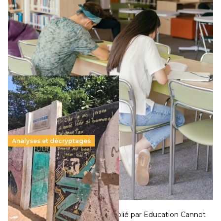
11 juillet 2026
-
National
Le projet de loi sur la régulation de l’enseignement
supérieur privé met en lumière l’amplification d’un système
qui relègue l’acte pédagogique au superfétatoire, voire à…
Lire la suite →
Analyses et décryptages
258 millions d’enfants victimes de la guerre, des
chocs climatiques et des déplacements de
population
11 juillet 2026
-
National
Un nouveau rapport mondial publié par Education Cannot