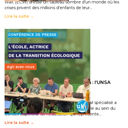
Wait (ECW) dresse un tableau sombre d’un monde où les
crises privent des millions d’enfants de leur…
Lire la suite →
Agir avec vous
Transition écologique de l’éducation : l’UNSA
Éducation fait bouger les lignes
30 juin 2026
-
National
Pendant plusieurs mois, un groupe de travail spécialisé a
travaillé sur la transition écologique de l’Ecole au sein du
Conseil Supérieur de l’Éducation qui représente…
Lire la suite →