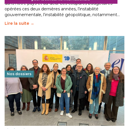
dans notre pays et au-delà. Les coupures budgétaires
opérées ces deux dernières années, l’instabilité
gouvernementale, l’instabilité géopolitique, notamment…
Lire la suite →
Nos dossiers
Éducation au vivre-ensemble : un échange croisé
franco-espagnol pour changer d’approche
29 juin 2026
-
National
Cette année, l'UNSA Éducation a mené un projet Erasmus
soutenu par l'union Européenne et centré sur l'éducation
au vivre-ensemble : quelles différences entre la France…