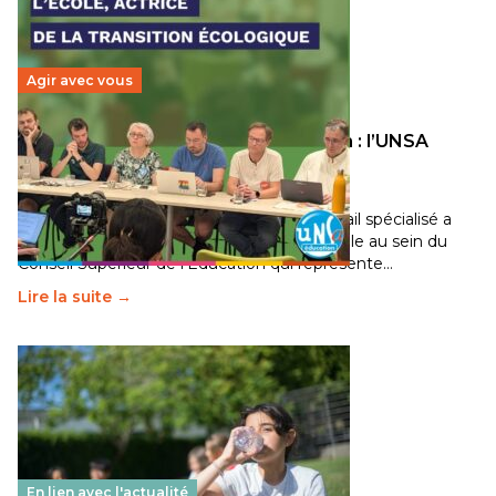
Agir avec vous
Transition écologique de l’éducation : l’UNSA
Éducation fait bouger les lignes
30 juin 2026
-
National
Pendant plusieurs mois, un groupe de travail spécialisé a
travaillé sur la transition écologique de l’Ecole au sein du
Conseil Supérieur de l’Éducation qui représente…
Lire la suite →
En lien avec l'actualité