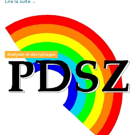
Lire la suite →
Analyses et décryptages
Hongrie : du changement pour les politiques
éducatives, aussi !
25 juin 2026
-
National
En Hongrie, le conservateur Peter Magyar et son parti
Tisza "Respect et liberté" ont remporté une large victoire,
contre le premier ministre sortant, Viktor Orban,…
Lire la suite →
+ D’ACTUALITÉS NATIONALES