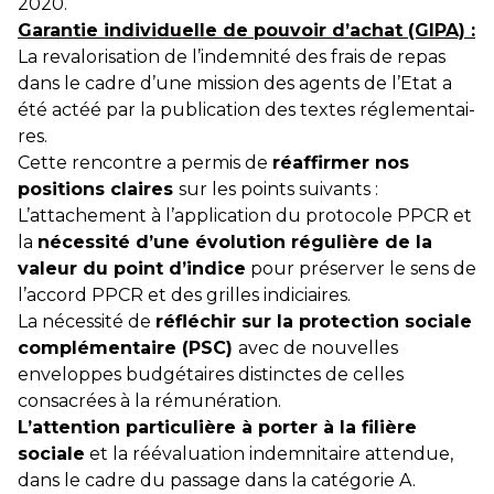
2020.
Garan­tie indi­vi­duelle de pou­voir d’achat (GIPA) :
La reva­lo­ri­sa­tion de l’indem­nité des frais de repas
dans le cadre d’une mis­sion des agents de l’Etat a
été actéé par la publi­ca­tion des textes régle­men­tai­
res.
Cette rencontre a permis de
réaffirmer nos
positions claires
sur les points suivants :
L’attachement à l’application du protocole PPCR et
la
nécessité d’une évolution régulière de la
valeur du point d’indice
pour préserver le sens de
l’accord PPCR et des grilles indiciaires.
La nécessité de
réfléchir sur la protection sociale
complémentaire (PSC)
avec de nouvelles
enveloppes budgétaires distinctes de celles
consacrées à la rémunération.
L’attention particulière à porter à la filière
sociale
et la réévaluation indemnitaire attendue,
dans le cadre du passage dans la catégorie A.