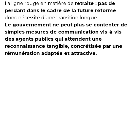
La ligne rouge en matière de
retraite : pas de
perdant dans le cadre de la future réforme
donc nécessité d’une transition longue.
Le gou­ver­ne­ment ne peut plus se conten­ter de
sim­ples mesu­res de com­mu­ni­ca­tion vis-à-vis
des agents publics qui atten­dent une
reconnais­sance tan­gi­ble, concré­ti­sée par une
rému­né­ra­tion adap­tée et attrac­tive.