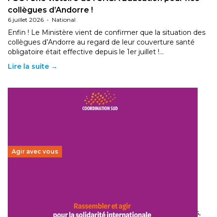
collègues d’Andorre !
6 juillet 2026
-
National
Enfin ! Le Ministère vient de confirmer que la situation des
collègues d’Andorre au regard de leur couverture santé
obligatoire était effective depuis le 1er juillet !…
Lire la suite →
Agir avec vous
Budget 2026 : État d’urgence pour la solidarité
internationale
29 juin 2026
-
National
Le secteur humanitaire connaît des difficultés profondes,