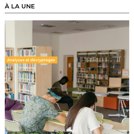
À LA UNE
Analyses et décryptages
Supérieur privé : une dérive qui met à mal la
promesse républicaine
11 juillet 2026
-
National
Le projet de loi sur la régulation de l’enseignement
supérieur privé met en lumière l’amplification d’un système
qui relègue l’acte pédagogique au superfétatoire, voire à…
Lire la suite →