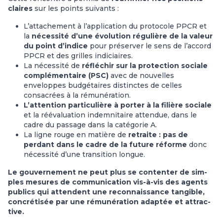
claires
sur les points suivants :
L’attachement à l’application du protocole PPCR et
la
nécessité d’une évolution régulière de la valeur
du point d’indice
pour préserver le sens de l’accord
PPCR et des grilles indiciaires.
La nécessité de
réfléchir sur la protection sociale
complémentaire (PSC)
avec de nouvelles
enveloppes budgétaires distinctes de celles
consacrées à la rémunération.
L’attention particulière à porter à la filière sociale
et la réévaluation indemnitaire attendue, dans le
cadre du passage dans la catégorie A.
La ligne rouge en matière de
retraite : pas de
perdant dans le cadre de la future réforme
donc
nécessité d’une transition longue.
Le gou­ver­ne­ment ne peut plus se conten­ter de sim­
ples mesu­res de com­mu­ni­ca­tion vis-à-vis des agents
publics qui atten­dent une reconnais­sance tan­gi­ble,
concré­ti­sée par une rému­né­ra­tion adap­tée et attrac­
tive.