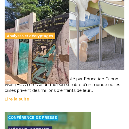
Analyses et décryptages
258 millions d’enfants victimes de la guerre, des
chocs climatiques et des déplacements de
population
11 juillet 2026
-
National
Un nouveau rapport mondial publié par Education Cannot
Wait (ECW) dresse un tableau sombre d’un monde où les
crises privent des millions d’enfants de leur…
Lire la suite →