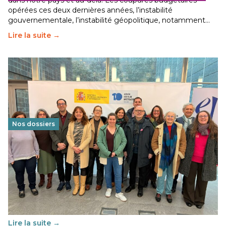
dans notre pays et au-delà. Les coupures budgétaires
opérées ces deux dernières années, l’instabilité
gouvernementale, l’instabilité géopolitique, notamment…
Lire la suite →
Nos dossiers
Éducation au vivre-ensemble : un échange croisé
franco-espagnol pour changer d’approche
29 juin 2026
-
National
Cette année, l'UNSA Éducation a mené un projet Erasmus
soutenu par l'union Européenne et centré sur l'éducation
au vivre-ensemble : quelles différences entre la France…
Lire la suite →