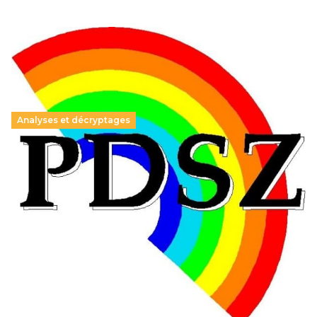
Analyses et décryptages
Hongrie : du changement pour les politiques
éducatives, aussi !
25 juin 2026
-
National
En Hongrie, le conservateur Peter Magyar et son parti
Tisza "Respect et liberté" ont remporté une large victoire,
contre le premier ministre sortant, Viktor Orban,…
Lire la suite →
+ D’ACTUALITÉS NATIONALES