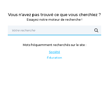
Vous n’avez pas trouvé ce que vous cherchiez ?
Essayez notre moteur de recherche !
Mots fréquemment recherchés sur le site :
Société
Éducation
Fonction publique
Jeunesse et sport
Enseignement supérieur
Rémunération
Vos droits
International
Culture
Enseigner à l'étranger