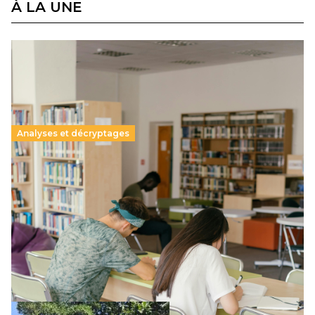
À LA UNE
Analyses et décryptages
Supérieur privé : une dérive qui met à mal la
promesse républicaine
11 juillet 2026
-
National
Le projet de loi sur la régulation de l’enseignement
supérieur privé met en lumière l’amplification d’un système
qui relègue l’acte pédagogique au superfétatoire, voire à…
Lire la suite →