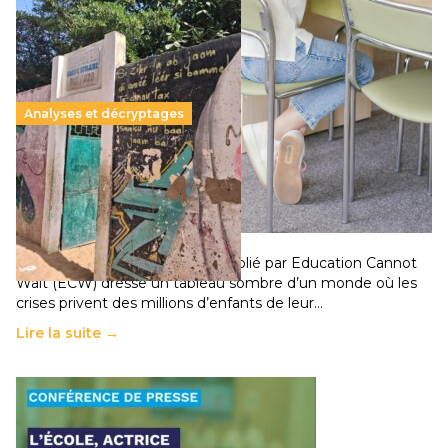
Analyses et décryptages
258 millions d’enfants victimes de la guerre, des
chocs climatiques et des déplacements de
population
11 juillet 2026
-
National
Un nouveau rapport mondial publié par Education Cannot
Wait (ECW) dresse un tableau sombre d’un monde où les
crises privent des millions d’enfants de leur…
Lire la suite →