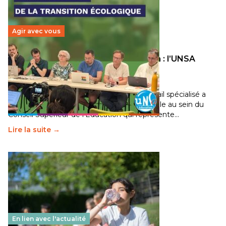
Agir avec vous
Transition écologique de l’éducation : l’UNSA
Éducation fait bouger les lignes
30 juin 2026
-
National
Pendant plusieurs mois, un groupe de travail spécialisé a
travaillé sur la transition écologique de l’Ecole au sein du
Conseil Supérieur de l’Éducation qui représente…
Lire la suite →
En lien avec l'actualité