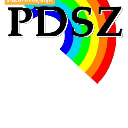
Analyses et décryptages
Hongrie : du changement pour les politiques
éducatives, aussi !
25 juin 2026
-
National
En Hongrie, le conservateur Peter Magyar et son parti
Tisza "Respect et liberté" ont remporté une large victoire,
contre le premier ministre sortant, Viktor Orban,…
Lire la suite →
+ D’ACTUALITÉS NATIONALES