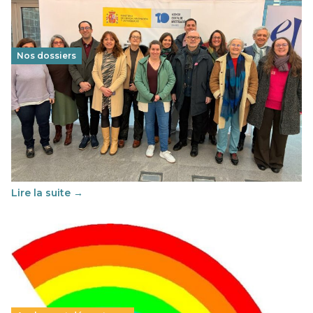
Nos dossiers
Éducation au vivre-ensemble : un échange croisé
franco-espagnol pour changer d’approche
29 juin 2026
-
National
Cette année, l'UNSA Éducation a mené un projet Erasmus
soutenu par l'union Européenne et centré sur l'éducation
au vivre-ensemble : quelles différences entre la France…
Lire la suite →