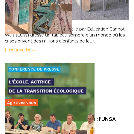
258 millions d’enfants victimes de la guerre, des
chocs climatiques et des déplacements de
population
11 juillet 2026
-
National
Un nouveau rapport mondial publié par Education Cannot
Wait (ECW) dresse un tableau sombre d’un monde où les
crises privent des millions d’enfants de leur…
Lire la suite →
Agir avec vous
Transition écologique de l’éducation : l’UNSA
Éducation fait bouger les lignes
30 juin 2026
-
National