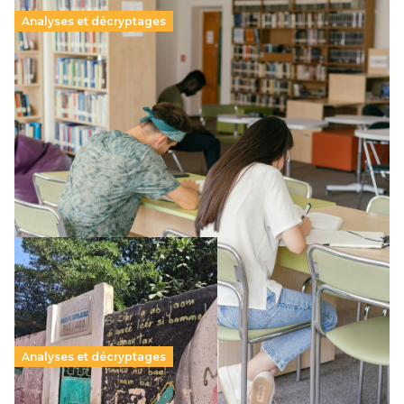
Analyses et décryptages
Supérieur privé : une dérive qui met à mal la
promesse républicaine
11 juillet 2026
-
National
Le projet de loi sur la régulation de l’enseignement
supérieur privé met en lumière l’amplification d’un système
qui relègue l’acte pédagogique au superfétatoire, voire à…
Lire la suite →
Analyses et décryptages