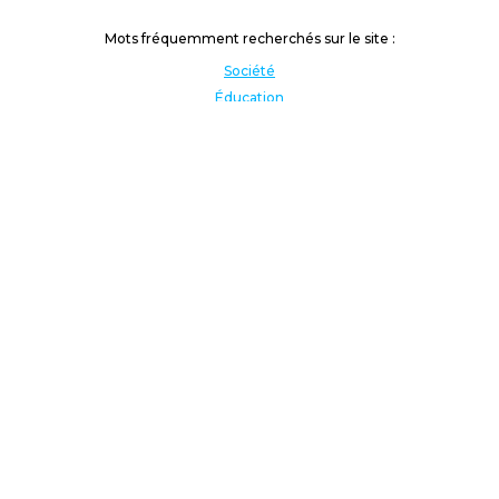
Mots fréquemment recherchés sur le site :
Société
Éducation
Fonction publique
Jeunesse et sport
Enseignement supérieur
Rémunération
Vos droits
International
Culture
Enseigner à l'étranger
Covid
Lutte contre les inégalités
Présidentielle 2022